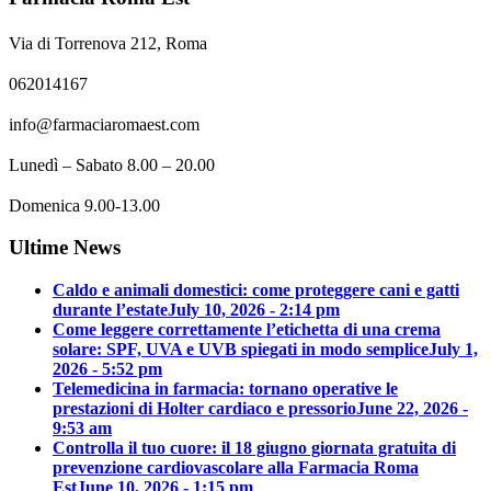
Via di Torrenova 212, Roma
062014167
info@farmaciaromaest.com
Lunedì – Sabato 8.00 – 20.00
Domenica 9.00-13.00
Ultime News
Caldo e animali domestici: come proteggere cani e gatti
durante l’estate
July 10, 2026 - 2:14 pm
Come leggere correttamente l’etichetta di una crema
solare: SPF, UVA e UVB spiegati in modo semplice
July 1,
2026 - 5:52 pm
Telemedicina in farmacia: tornano operative le
prestazioni di Holter cardiaco e pressorio
June 22, 2026 -
9:53 am
Controlla il tuo cuore: il 18 giugno giornata gratuita di
prevenzione cardiovascolare alla Farmacia Roma
Est
June 10, 2026 - 1:15 pm