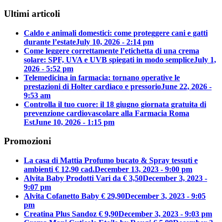
Ultimi articoli
Caldo e animali domestici: come proteggere cani e gatti
durante l’estate
July 10, 2026 - 2:14 pm
Come leggere correttamente l’etichetta di una crema
solare: SPF, UVA e UVB spiegati in modo semplice
July 1,
2026 - 5:52 pm
Telemedicina in farmacia: tornano operative le
prestazioni di Holter cardiaco e pressorio
June 22, 2026 -
9:53 am
Controlla il tuo cuore: il 18 giugno giornata gratuita di
prevenzione cardiovascolare alla Farmacia Roma
Est
June 10, 2026 - 1:15 pm
Promozioni
La casa di Mattia Profumo bucato & Spray tessuti e
ambienti € 12,90 cad.
December 13, 2023 - 9:00 pm
Alvita Baby Prodotti Vari da € 3,50
December 3, 2023 -
9:07 pm
Alvita Cofanetto Baby € 29,90
December 3, 2023 - 9:05
pm
Creatina Plus Sandoz € 9,90
December 3, 2023 - 9:03 pm