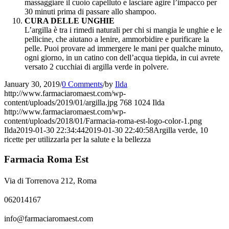
massaggiare il cuoio capelluto e lasciare agire l’impacco per
30 minuti prima di passare allo shampoo.
CURA DELLE UNGHIE
L’argilla è tra i rimedi naturali per chi si mangia le unghie e le
pellicine, che aiutano a lenire, ammorbidire e purificare la
pelle. Puoi provare ad immergere le mani per qualche minuto,
ogni giorno, in un catino con dell’acqua tiepida, in cui avrete
versato 2 cucchiai di argilla verde in polvere.
January 30, 2019
/
0 Comments
/
by
Ilda
http://www.farmaciaromaest.com/wp-
content/uploads/2019/01/argilla.jpg
768
1024
Ilda
http://www.farmaciaromaest.com/wp-
content/uploads/2018/01/Farmacia-roma-est-logo-color-1.png
Ilda
2019-01-30 22:34:44
2019-01-30 22:40:58
Argilla verde, 10
ricette per utilizzarla per la salute e la bellezza
Farmacia Roma Est
Via di Torrenova 212, Roma
062014167
info@farmaciaromaest.com