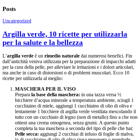
Posts
Uncategorized
Argilla verde, 10 ricette per utilizzarla
per la salute e la bellezza
L’
argilla verde
è un
rimedio naturale
dai numerosi benefici. Fin
dall’antichità veniva utilizzata per la preparazione di impacchi adatti
per la cura della pelle, per alleviare le irritazioni e i dolori articolari,
ma anche in caso di distorsioni o di problemi muscolari. Ecco 10
ricette per utilizzarla al meglio:
MASCHERA PER IL VISO
Prepara
la base della maschera:
in una tazza versa ½
bicchiere d’acqua minerale a temperatura ambiente, sciogli 1
cucchiaino di miele, aggiungi 1 cucchiaino di olio di oliva e
lentamente 1 bicchiere di argilla verde ventilata mescolando il
tutto con un cucchiaio di legno (non di metallo) fino a che non
ottieni una crema omogenea, senza grumi. A questo punto
completa la tua maschera a seconda del tipo di pelle che hai:
Pelle secca:
aggiungi 2 cucchiai di infuso di foglie di malva,
¼ di cucchiaino di olio di oliva (rosa mosqueta o mandorle