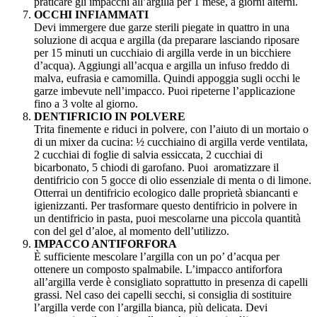
praticare gli impacchi all’argilla per 1 mese, a giorni alterni.
OCCHI INFIAMMATI
Devi immergere due garze sterili piegate in quattro in una
soluzione di acqua e argilla (da preparare lasciando riposare
per 15 minuti un cucchiaio di argilla verde in un bicchiere
d’acqua). Aggiungi all’acqua e argilla un infuso freddo di
malva, eufrasia e camomilla. Quindi appoggia sugli occhi le
garze imbevute nell’impacco. Puoi ripeterne l’applicazione
fino a 3 volte al giorno.
DENTIFRICIO IN POLVERE
Trita finemente e riduci in polvere, con l’aiuto di un mortaio o
di un mixer da cucina: ½ cucchiaino di argilla verde ventilata,
2 cucchiai di foglie di salvia essiccata, 2 cucchiai di
bicarbonato, 5 chiodi di garofano. Puoi aromatizzare il
dentifricio con 5 gocce di olio essenziale di menta o di limone.
Otterrai un dentifricio ecologico dalle proprietà sbiancanti e
igienizzanti. Per trasformare questo dentifricio in polvere in
un dentifricio in pasta, puoi mescolarne una piccola quantità
con del gel d’aloe, al momento dell’utilizzo.
IMPACCO ANTIFORFORA
È sufficiente mescolare l’argilla con un po’ d’acqua per
ottenere un composto spalmabile. L’impacco antiforfora
all’argilla verde è consigliato soprattutto in presenza di
capelli
grassi
. Nel caso dei
capelli secchi
, si consiglia di sostituire
l’argilla verde con l’
argilla bianca
, più delicata. Devi