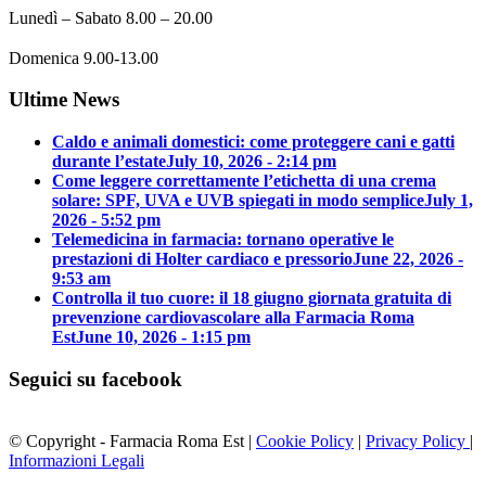
Lunedì – Sabato 8.00 – 20.00
Domenica 9.00-13.00
Ultime News
Caldo e animali domestici: come proteggere cani e gatti
durante l’estate
July 10, 2026 - 2:14 pm
Come leggere correttamente l’etichetta di una crema
solare: SPF, UVA e UVB spiegati in modo semplice
July 1,
2026 - 5:52 pm
Telemedicina in farmacia: tornano operative le
prestazioni di Holter cardiaco e pressorio
June 22, 2026 -
9:53 am
Controlla il tuo cuore: il 18 giugno giornata gratuita di
prevenzione cardiovascolare alla Farmacia Roma
Est
June 10, 2026 - 1:15 pm
Seguici su facebook
© Copyright - Farmacia Roma Est |
Cookie Policy
|
Privacy Policy
|
Informazioni Legali