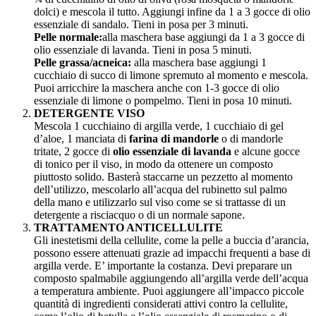
dolci) e mescola il tutto. Aggiungi infine da 1 a 3 gocce di olio
essenziale di sandalo. Tieni in posa per 3 minuti.
Pelle normale:
alla maschera base aggiungi da 1 a 3 gocce di
olio essenziale di lavanda. Tieni in posa 5 minuti.
Pelle grassa/acneica:
alla maschera base aggiungi 1
cucchiaio di succo di limone spremuto al momento e mescola.
Puoi arricchire la maschera anche con 1-3 gocce di olio
essenziale di limone o pompelmo. Tieni in posa 10 minuti.
DETERGENTE VISO
Mescola 1 cucchiaino di argilla verde, 1 cucchiaio di gel
d’aloe, 1 manciata di
farina di mandorle
o di mandorle
tritate, 2 gocce di
olio essenziale di lavanda
e alcune gocce
di tonico per il viso, in modo da ottenere un composto
piuttosto solido. Basterà staccarne un pezzetto al momento
dell’utilizzo, mescolarlo all’acqua del rubinetto sul palmo
della mano e utilizzarlo sul viso come se si trattasse di un
detergente a risciacquo o di un normale sapone.
TRATTAMENTO ANTICELLULITE
Gli inestetismi della cellulite, come la pelle a buccia d’arancia,
possono essere attenuati grazie ad impacchi frequenti a base di
argilla verde. E’ importante la costanza. Devi preparare un
composto spalmabile aggiungendo all’argilla verde dell’acqua
a temperatura ambiente. Puoi aggiungere all’impacco piccole
quantità di ingredienti considerati attivi contro la cellulite,