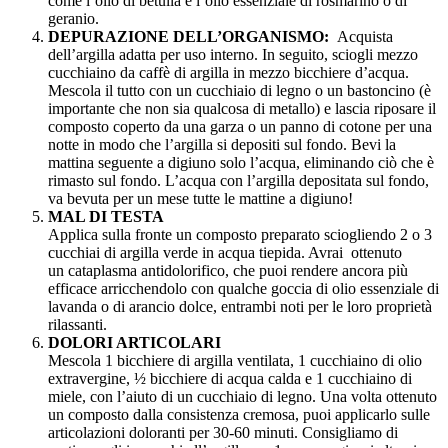
come l’olio di betulla e l’olio essenziale di rosmarino o di
geranio.
DEPURAZIONE DELL’ORGANISMO:
Acquista
dell’argilla adatta per uso interno. In seguito, sciogli mezzo
cucchiaino da caffè di argilla in mezzo bicchiere d’acqua.
Mescola il tutto con un cucchiaio di legno o un bastoncino (è
importante che non sia qualcosa di metallo) e lascia riposare il
composto coperto da una garza o un panno di cotone per una
notte in modo che l’argilla si depositi sul fondo. Bevi la
mattina seguente a digiuno solo l’acqua, eliminando ciò che è
rimasto sul fondo. L’acqua con l’argilla depositata sul fondo,
va bevuta per un mese tutte le mattine a digiuno!
MAL DI TESTA
Applica sulla fronte un composto preparato sciogliendo 2 o 3
cucchiai di argilla verde in acqua tiepida. Avrai ottenuto
un cataplasma antidolorifico, che puoi rendere ancora più
efficace arricchendolo con qualche goccia di olio essenziale di
lavanda o di arancio dolce, entrambi noti per le loro proprietà
rilassanti.
DOLORI ARTICOLARI
Mescola 1 bicchiere di argilla ventilata, 1 cucchiaino di olio
extravergine, ½ bicchiere di acqua calda e 1 cucchiaino di
miele, con l’aiuto di un cucchiaio di legno. Una volta ottenuto
un composto dalla consistenza cremosa, puoi applicarlo sulle
articolazioni doloranti per 30-60 minuti. Consigliamo di