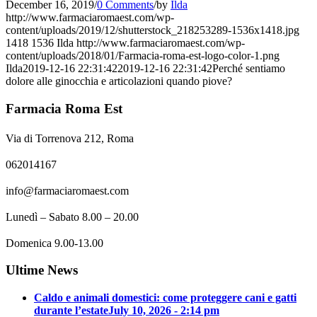
December 16, 2019
/
0 Comments
/
by
Ilda
http://www.farmaciaromaest.com/wp-
content/uploads/2019/12/shutterstock_218253289-1536x1418.jpg
1418
1536
Ilda
http://www.farmaciaromaest.com/wp-
content/uploads/2018/01/Farmacia-roma-est-logo-color-1.png
Ilda
2019-12-16 22:31:42
2019-12-16 22:31:42
Perché sentiamo
dolore alle ginocchia e articolazioni quando piove?
Farmacia Roma Est
Via di Torrenova 212, Roma
062014167
info@farmaciaromaest.com
Lunedì – Sabato 8.00 – 20.00
Domenica 9.00-13.00
Ultime News
Caldo e animali domestici: come proteggere cani e gatti
durante l’estate
July 10, 2026 - 2:14 pm