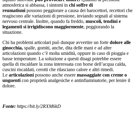
atmosferica si abbassa, i sintomi in
chi soffre di
reumatismi
possono peggiorare a causa dei barocettori, recettori che
reagiscono alle variazioni di pressione, inviando segnali al sistema
nervoso centrale. Inoltre, quando fa freddo,
muscoli, tendini e
legamenti si irrigidiscono maggiormente
, peggiorando la
situazione.
Chi ha problemi articolari può dunque avvertire un forte
dolore alle
ginocchia,
spalle, gomiti, anche, dita delle mani e ad altre
articolazioni quando c’è molta umidità, oppure in caso di pioggia e
basse temperature. La soluzione a questi disagi potrebbe essere
quella di riscaldare la zona interessata con borse dell’acqua calda,
cuscini riscaldati, cerotti che rilasciano calore e altri rimedi.
Le
articolazioni
possono anche essere
massaggiate con creme o
unguenti
con proprietà analgesiche e antinfiammatorie, per lenire il
dolore.
Fonte:
https://bit.ly/2RXM6kD