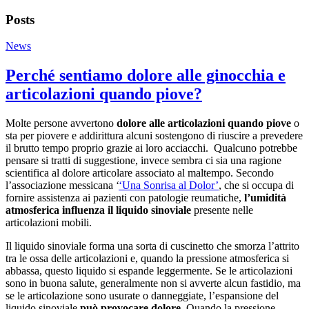
Posts
News
Perché sentiamo dolore alle ginocchia e
articolazioni quando piove?
Molte persone avvertono
dolore alle articolazioni quando piove
o
sta per piovere e addirittura alcuni sostengono di riuscire a prevedere
il brutto tempo proprio grazie ai loro acciacchi. Qualcuno potrebbe
pensare si tratti di suggestione, invece sembra ci sia una ragione
scientifica al dolore articolare associato al maltempo. Secondo
l’associazione messicana ‘
‘Una Sonrisa al Dolor’
, che si occupa di
fornire assistenza ai pazienti con patologie reumatiche,
l’umidità
atmosferica influenza il liquido sinoviale
presente nelle
articolazioni mobili.
Il liquido sinoviale forma una sorta di cuscinetto che smorza l’attrito
tra le ossa delle articolazioni e, quando la pressione atmosferica si
abbassa, questo liquido si espande leggermente. Se le articolazioni
sono in buona salute, generalmente non si avverte alcun fastidio, ma
se le articolazione sono usurate o danneggiate, l’espansione del
liquido sinoviale
può provocare dolore.
Quando la pressione