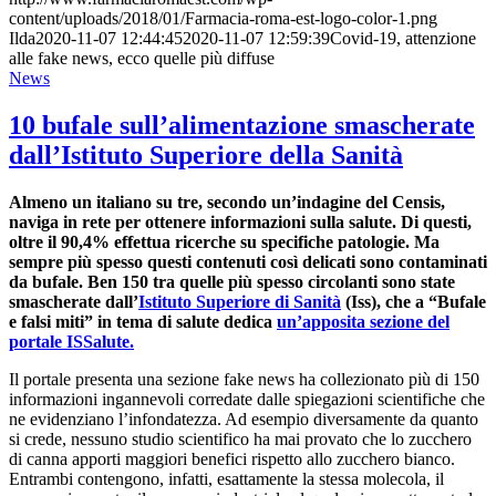
content/uploads/2018/01/Farmacia-roma-est-logo-color-1.png
Ilda
2020-11-07 12:44:45
2020-11-07 12:59:39
Covid-19, attenzione
alle fake news, ecco quelle più diffuse
News
10 bufale sull’alimentazione smascherate
dall’Istituto Superiore della Sanità
Almeno un italiano su tre, secondo un’indagine del Censis,
naviga in rete per ottenere informazioni sulla salute. Di questi,
oltre il 90,4% effettua ricerche su specifiche patologie. Ma
sempre più spesso questi contenuti così delicati sono contaminati
da bufale. Ben 150 tra quelle più spesso circolanti sono state
smascherate dall’
Istituto Superiore di Sanità
(Iss), che a “Bufale
e falsi miti” in tema di salute dedica
un’apposita sezione del
portale ISSalute.
Il portale presenta una sezione fake news ha collezionato più di 150
informazioni ingannevoli corredate dalle spiegazioni scientifiche che
ne evidenziano l’infondatezza. Ad esempio diversamente da quanto
si crede, nessuno studio scientifico ha mai provato che lo zucchero
di canna apporti maggiori benefici rispetto allo zucchero bianco.
Entrambi contengono, infatti, esattamente la stessa molecola, il