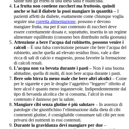
salute tutti gli effetti di una dieta sana e bilanciata.
La frutta non contiene zuccheri ma fruttosio, quindi
anche se hai il diabete la puoi mangiare in quantità –
I
pazienti affetti da diabete, esattamente come chiunque voglia
seguire una
corretta alimentazione
, possono e devono
mangiare frutta, ma per il suo contenuto di zuccheri deve
essere correttamente dosata e, soprattutto, inserita in un regime
alimentare equilibrato (consumo ben distribuito nella giornata)
Attenzione a bere l’acqua dal rubinetto, possono venire i
calcoli
– È una falsa convinzione pensare che bere l’acqua del
rubinetto, anche quella ad elevato residuo fisso, vale a dire
ricca di sali di calcio e magnesio, possa favorire la formazione
di calcoli renali.
L’acqua non va bevuta durante i pasti –
Non è una buona
abitudine, quella di molti, di non bere acqua durante i pasti.
Bere solo birra fa meno male che bere altri alcolici
– Come
per le sigarette e per le droghe l’aggettivo “leggero” riferito al
bere alcol è quanto meno ingannevole. Indipendentemente dal
tipo di bevanda alcolica che si consuma, l’alcol in essa
contenuto è dannoso per la salute.
Mangiare cibi senza glutine è più salutare
– In assenza di
patologie che giustifichino l’eliminazione dalla dieta di cibi
contenenti glutine, è consigliabile consumare tali cibi per non
privarsi dei nutrienti in essi contenuti.
Durante la gravidanza devi mangiare per due
–