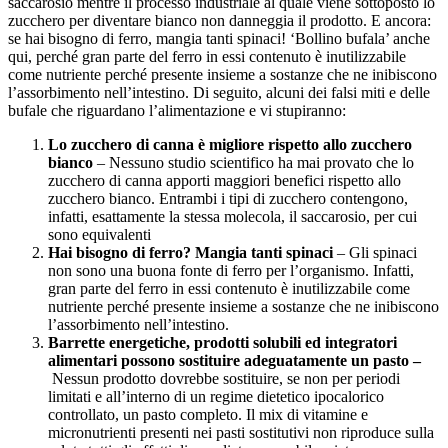
saccarosio mentre il processo industriale al quale viene sottoposto lo
zucchero per diventare bianco non danneggia il prodotto. E ancora:
se hai bisogno di ferro, mangia tanti spinaci! ‘Bollino bufala’ anche
qui, perché gran parte del ferro in essi contenuto è inutilizzabile
come nutriente perché presente insieme a sostanze che ne inibiscono
l’assorbimento nell’intestino. Di seguito, alcuni dei falsi miti e delle
bufale che riguardano l’alimentazione e vi stupiranno:
Lo zucchero di canna è migliore rispetto allo zucchero
bianco
– Nessuno studio scientifico ha mai provato che lo
zucchero di canna apporti maggiori benefici rispetto allo
zucchero bianco. Entrambi i tipi di zucchero contengono,
infatti, esattamente la stessa molecola, il saccarosio, per cui
sono equivalenti
Hai bisogno di ferro? Mangia tanti spinaci
– Gli spinaci
non sono una buona fonte di ferro per l’organismo. Infatti,
gran parte del ferro in essi contenuto è inutilizzabile come
nutriente perché presente insieme a sostanze che ne inibiscono
l’assorbimento nell’intestino.
Barrette energetiche, prodotti solubili ed integratori
alimentari possono sostituire adeguatamente un pasto –
Nessun prodotto dovrebbe sostituire, se non per periodi
limitati e all’interno di un regime dietetico ipocalorico
controllato, un pasto completo. Il mix di vitamine e
micronutrienti presenti nei pasti sostitutivi non riproduce sulla