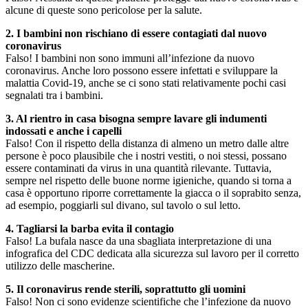
alcune di queste sono pericolose per la salute.
2. I bambini non rischiano di essere contagiati dal nuovo
coronavirus
Falso! I bambini non sono immuni all’infezione da nuovo
coronavirus. Anche loro possono essere infettati e sviluppare la
malattia Covid-19, anche se ci sono stati relativamente pochi casi
segnalati tra i bambini.
3. Al rientro in casa bisogna sempre lavare gli indumenti
indossati e anche i capelli
Falso! Con il rispetto della distanza di almeno un metro dalle altre
persone è poco plausibile che i nostri vestiti, o noi stessi, possano
essere contaminati da virus in una quantità rilevante. Tuttavia,
sempre nel rispetto delle buone norme igieniche, quando si torna a
casa è opportuno riporre correttamente la giacca o il soprabito senza,
ad esempio, poggiarli sul divano, sul tavolo o sul letto.
4. Tagliarsi la barba evita il contagio
Falso! La bufala nasce da una sbagliata interpretazione di una
infografica del CDC dedicata alla sicurezza sul lavoro per il corretto
utilizzo delle mascherine.
5. Il coronavirus rende sterili, soprattutto gli uomini
Falso! Non ci sono evidenze scientifiche che l’infezione da nuovo