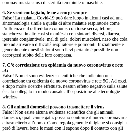
coronavirus sia causa di sterilità femminile o maschile.
6. Se vieni contagiato, te ne accorgi sempre
Falso! La malattia Covid-19 può dare luogo in alcuni casi ad una
sintomatologia simile a quella di altre malattie respiratorie come
l’influenza e il raffreddore comune, con tosse secca, febbre,
stanchezza; in altri casi si manifesta con sintomi diversi, diarrea,
iperemia congiuntivale, mal di gola, dolori muscolari, naso che cola,
fino ad arrivare a difficoltà respiratorie e polmoniti. Inizialmente e
generalmente questi sintomi sono lievi pertanto è possibile non
accorgersi subito della loro comparsa.
7. C’è correlazione tra epidemia da nuovo coronavirus e rete
5G
Falso! Non ci sono evidenze scientifiche che indichino una
correlazione tra epidemia da nuovo coronavirus e rete 5G. Ad oggi,
e dopo molte ricerche effettuate, nessun effetto negativo sulla salute
è stato collegato in modo causale all’esposizione alle tecnologie
wireless.
8. Gli animali domestici possono trasmettere il virus
Falso! Non esiste alcuna evidenza scientifica che gli animali
domestici, quali cani e gatti, possano contrarre il nuovo coronavirus
e trasmetterlo all’uomo. Come regola generale di igiene si consiglia
però di lavarsi bene le mani con il sapone dopo il contatto con gli