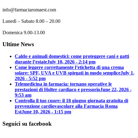
info@farmaciaromaest.com
Lunedì – Sabato 8.00 – 20.00
Domenica 9.00-13.00
Ultime News
Caldo e animali domestici: come proteggere cani e gatti
durante l’estate
July 10, 2026 - 2:14 pm
Come leggere correttamente l’etichetta di una crema
solare: SPF, UVA e UVB spiegati in modo semplice
July 1,
2026 - 5:52 pm
Telemedicina in farmacia: tornano operative le
prestazioni di Holter cardiaco e pressorio
June 22, 2026 -
9:53 am
Controlla il tuo cuore: il 18 giugno giornata gratuita di
prevenzione cardiovascolare alla Farmacia Roma
Est
June 10, 2026 - 1:15 pm
Seguici su facebook