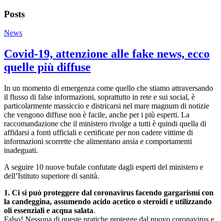
Posts
News
Covid-19, attenzione alle fake news, ecco
quelle più diffuse
In un momento di emergenza come quello che stiamo attraversando
il flusso di false informazioni, soprattutto in rete e sui social, è
particolarmente massiccio e districarsi nel mare magnum di notizie
che vengono diffuse non è facile, anche per i più esperti. La
raccomandazione che il ministero rivolge a tutti è quindi quella di
affidarsi a fonti ufficiali e certificate per non cadere vittime di
informazioni scorrette che alimentano ansia e comportamenti
inadeguati.
A seguire 10 nuove bufale confutate dagli esperti del ministero e
dell’Istituto superiore di sanità.
1. Ci si può proteggere dal coronavirus facendo gargarismi con
la candeggina, assumendo acido acetico o steroidi e utilizzando
oli essenziali e acqua salata
.
Falso! Nessuna di queste pratiche protegge dal nuovo coronavirus e