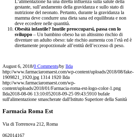
L’alimentazione ha una diretta influenza sulla salute della
gestante, sull’andamento della gravidanza e sullo stato di
nutrizione del neonato. Pertanto, durante la gravidanza la
mamma deve condurre una dieta sana ed equilibrata e non
deve eccedere nelle quantità.
Obesità infantile? Inutile preoccuparsi, passa con lo
sviluppo
– Un bambino obeso ha un altissimo rischio di
diventare un adulto obeso: tale rischio aumenta con l’età ed è
direttamente proporzionale all’entità dell’eccesso di peso.
August 6, 2018
/
0 Comments
/
by
Ilda
http://www.farmaciaromaest.com/wp-content/uploads/2018/08/fake-
1909821_1920.jpg
1314
1920
Ilda
http://www.farmaciaromaest.com/wp-
content/uploads/2018/01/Farmacia-roma-est-logo-color-1.png
Ilda
2018-08-06 13:10:05
2018-09-25 09:43:59
10 bufale
sull'alimentazione smascherate dall'Istituto Superiore della Sanità
Farmacia Roma Est
Via di Torrenova 212, Roma
062014167