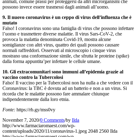
animali, comune prassi per proteggersi da altri microrganismi che
possono invece essere trasmessi dagli animali all’uomo.
9. Il nuovo coronavirus è un ceppo di virus dell’influenza che è
mutato
Falso! I coronavirus sono una famiglia di virus che possono infettare
l’uomo e trasmettere diverse malattie. Il virus Sars-CoV-2, che
provoca la malattia denominata Covid-19, mostra alcune
somiglianze con altri virus, quattro dei quali possono causare
normali raffreddori. Osservati al microscopio i cinque virus
mostrano una conformazione simile, che sfrutta le proteine (spike)
dalla forma appuntita’per infettare le cellule umane.
10. Gli extracomunitari sono immuni all’epidemia grazie al
vaccino contro la Tubercolosi
Falso! Il vaccino per la Tubercolosi non ha nulla a che vedere con il
Coronavirus: la TBC è dovuta ad un batterio e non a un virus. Si
ricorda che le malattie possono fare ammalare chiunque
indipendentemente dalla loro etnia.
Fonte:
https://rb.gy/mss0vy
November 7, 2020
/
0 Comments
/
by
Ilda
http://www.farmaciaromaest.com/wp-
content/uploads/2020/11/coronavirus-1.jpeg
2048
2560
Ilda
http://www.farmaciaromaest.com/wp-