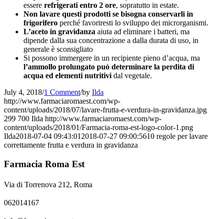
essere
refrigerati entro 2 ore
, sopratutto in estate.
Non lavare questi prodotti se bisogna conservarli in
frigorifero
perché favoriresti lo sviluppo dei microrganismi.
L’aceto in gravidanza
aiuta ad eliminare i batteri, ma
dipende dalla sua concentrazione a dalla durata di uso, in
generale è sconsigliato
Si possono immergere in un recipiente pieno d’acqua, ma
l’ammollo prolungato può determinare la perdita di
acqua ed elementi nutritivi
dal vegetale.
July 4, 2018
/
1 Comment
/
by
Ilda
http://www.farmaciaromaest.com/wp-
content/uploads/2018/07/lavare-frutta-e-verdura-in-gravidanza.jpg
299
700
Ilda
http://www.farmaciaromaest.com/wp-
content/uploads/2018/01/Farmacia-roma-est-logo-color-1.png
Ilda
2018-07-04 09:43:01
2018-07-27 09:00:56
10 regole per lavare
correttamente frutta e verdura in gravidanza
Farmacia Roma Est
Via di Torrenova 212, Roma
062014167