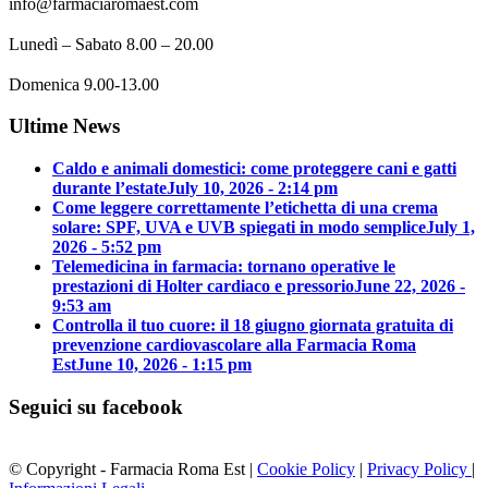
info@farmaciaromaest.com
Lunedì – Sabato 8.00 – 20.00
Domenica 9.00-13.00
Ultime News
Caldo e animali domestici: come proteggere cani e gatti
durante l’estate
July 10, 2026 - 2:14 pm
Come leggere correttamente l’etichetta di una crema
solare: SPF, UVA e UVB spiegati in modo semplice
July 1,
2026 - 5:52 pm
Telemedicina in farmacia: tornano operative le
prestazioni di Holter cardiaco e pressorio
June 22, 2026 -
9:53 am
Controlla il tuo cuore: il 18 giugno giornata gratuita di
prevenzione cardiovascolare alla Farmacia Roma
Est
June 10, 2026 - 1:15 pm
Seguici su facebook
© Copyright - Farmacia Roma Est |
Cookie Policy
|
Privacy Policy
|