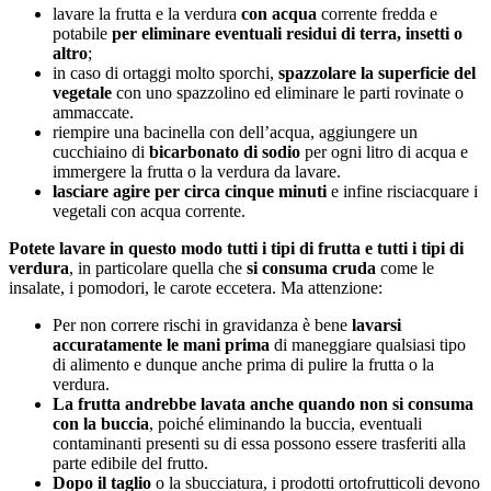
lavare la frutta e la verdura
con acqua
corrente fredda e
potabile
per eliminare eventuali residui di terra, insetti o
altro
;
in caso di ortaggi molto sporchi,
spazzolare la superficie del
vegetale
con uno spazzolino ed eliminare le parti rovinate o
ammaccate.
riempire una bacinella con dell’acqua, aggiungere un
cucchiaino di
bicarbonato di sodio
per ogni litro di acqua e
immergere la frutta o la verdura da lavare.
lasciare agire per circa cinque minuti
e infine risciacquare i
vegetali con acqua corrente.
Potete lavare in questo modo tutti i tipi di frutta e tutti i tipi di
verdura
, in particolare quella che
si consuma cruda
come le
insalate, i pomodori, le carote eccetera. Ma attenzione:
Per non correre rischi in gravidanza è bene
lavarsi
accuratamente le mani prima
di maneggiare qualsiasi tipo
di alimento e dunque anche prima di pulire la frutta o la
verdura.
La frutta andrebbe lavata anche quando non si consuma
con la buccia
, poiché eliminando la buccia, eventuali
contaminanti presenti su di essa possono essere trasferiti alla
parte edibile del frutto.
Dopo il taglio
o la sbucciatura, i prodotti ortofrutticoli devono