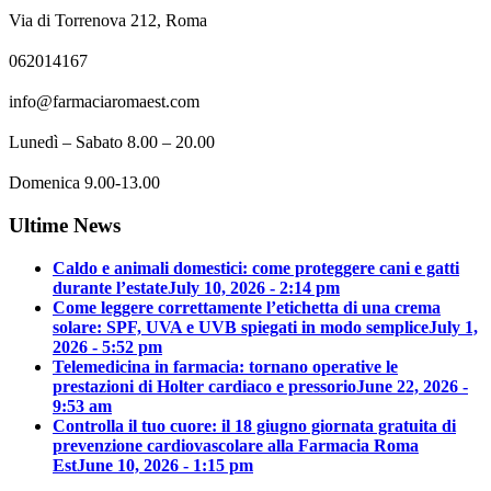
Via di Torrenova 212, Roma
062014167
info@farmaciaromaest.com
Lunedì – Sabato 8.00 – 20.00
Domenica 9.00-13.00
Ultime News
Caldo e animali domestici: come proteggere cani e gatti
durante l’estate
July 10, 2026 - 2:14 pm
Come leggere correttamente l’etichetta di una crema
solare: SPF, UVA e UVB spiegati in modo semplice
July 1,
2026 - 5:52 pm
Telemedicina in farmacia: tornano operative le
prestazioni di Holter cardiaco e pressorio
June 22, 2026 -
9:53 am
Controlla il tuo cuore: il 18 giugno giornata gratuita di
prevenzione cardiovascolare alla Farmacia Roma
Est
June 10, 2026 - 1:15 pm