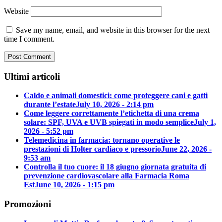
Website
Save my name, email, and website in this browser for the next
time I comment.
Ultimi articoli
Caldo e animali domestici: come proteggere cani e gatti
durante l’estate
July 10, 2026 - 2:14 pm
Come leggere correttamente l’etichetta di una crema
solare: SPF, UVA e UVB spiegati in modo semplice
July 1,
2026 - 5:52 pm
Telemedicina in farmacia: tornano operative le
prestazioni di Holter cardiaco e pressorio
June 22, 2026 -
9:53 am
Controlla il tuo cuore: il 18 giugno giornata gratuita di
prevenzione cardiovascolare alla Farmacia Roma
Est
June 10, 2026 - 1:15 pm
Promozioni