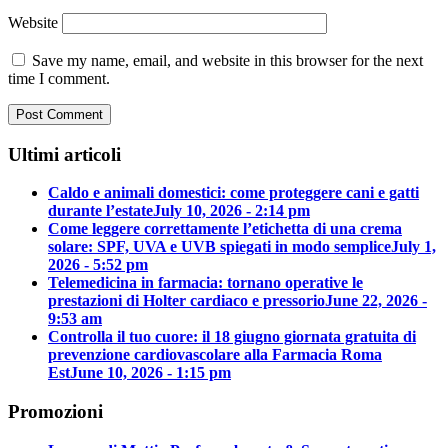
Website
Save my name, email, and website in this browser for the next
time I comment.
Ultimi articoli
Caldo e animali domestici: come proteggere cani e gatti
durante l’estate
July 10, 2026 - 2:14 pm
Come leggere correttamente l’etichetta di una crema
solare: SPF, UVA e UVB spiegati in modo semplice
July 1,
2026 - 5:52 pm
Telemedicina in farmacia: tornano operative le
prestazioni di Holter cardiaco e pressorio
June 22, 2026 -
9:53 am
Controlla il tuo cuore: il 18 giugno giornata gratuita di
prevenzione cardiovascolare alla Farmacia Roma
Est
June 10, 2026 - 1:15 pm
Promozioni