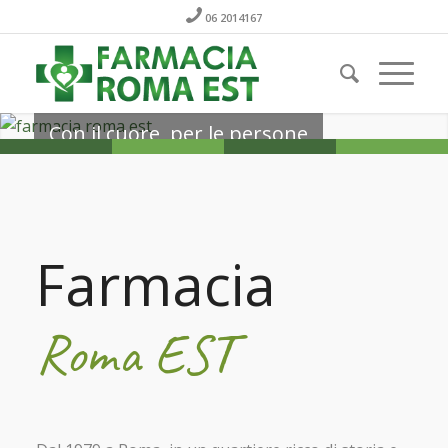
06 2014167
Con il cuore, per le persone
Alleati del tuo benessere
Farmacia
Roma EST