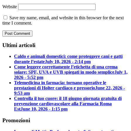
Website
Save my name, email, and website in this browser for the next
time I comment.
Ultimi articoli
Caldo e animali domestici: come proteggere cani e gatti
durante l’estate
July 10, 2026 - 2:14 pm
Come leggere correttamente l’etichetta di una crema
solare: SPF, UVA e UVB spiegati in modo semplice
July 1,
2026 - 5:52 pm
Telemedicina in farmacia: tornano operative le
prestazioni di Holter cardiaco e pressorio
June 22, 2026 -
9:53 am
Controlla il tuo cuore: il 18 giugno giornata gratuita di
prevenzione cardiovascolare alla Farmacia Roma
Est
June 10, 2026 - 1:15 pm
Promozioni