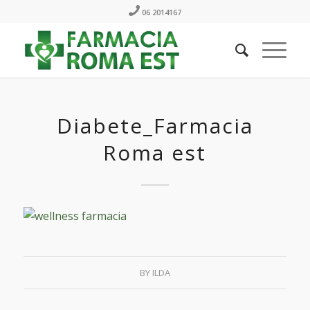
06 2014167
Diabete_Farmacia
Roma est
BY
ILDA