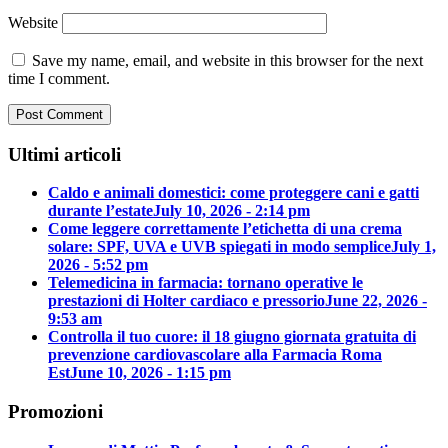
Website
Save my name, email, and website in this browser for the next
time I comment.
Ultimi articoli
Caldo e animali domestici: come proteggere cani e gatti
durante l’estate
July 10, 2026 - 2:14 pm
Come leggere correttamente l’etichetta di una crema
solare: SPF, UVA e UVB spiegati in modo semplice
July 1,
2026 - 5:52 pm
Telemedicina in farmacia: tornano operative le
prestazioni di Holter cardiaco e pressorio
June 22, 2026 -
9:53 am
Controlla il tuo cuore: il 18 giugno giornata gratuita di
prevenzione cardiovascolare alla Farmacia Roma
Est
June 10, 2026 - 1:15 pm
Promozioni