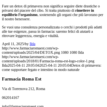
Fare un detox di primavera non significa seguire diete drastiche o
privarsi del piacere del cibo. Si tratta piuttosto di
rimettere in
equilibrio l’organismo
, sostenendo gli organi che più lavorano per
il nostro benessere.
Se vuoi una consulenza personalizzata o cerchi i prodotti più adatti
alle tue esigenze, passa in farmacia: saremo felici di aiutarti a
ritrovare leggerezza, energia e vitalità.
April 11, 2025
/
by
Ilda
http://www.farmaciaromaest.com/wp-
content/uploads/2025/04/DETOX.png
1080
1080
Ilda
http://www.farmaciaromaest.com/wp-
content/uploads/2018/01/Farmacia-roma-est-logo-color-1.png
Ilda
2025-04-11 20:05:04
2025-04-11 20:05:04
Detox di primavera:
come supportare fegato e intestino in modo naturale
Farmacia Roma Est
Via di Torrenova 212, Roma
062014167
info@farmaciaromaest.com