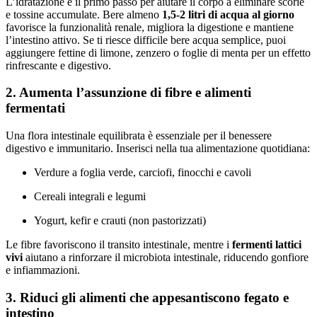
L’idratazione è il primo passo per aiutare il corpo a eliminare scorie
e tossine accumulate. Bere almeno
1,5-2 litri di acqua al giorno
favorisce la funzionalità renale, migliora la digestione e mantiene
l’intestino attivo. Se ti riesce difficile bere acqua semplice, puoi
aggiungere fettine di limone, zenzero o foglie di menta per un effetto
rinfrescante e digestivo.
2. Aumenta l’assunzione di fibre e alimenti
fermentati
Una flora intestinale equilibrata è essenziale per il benessere
digestivo e immunitario. Inserisci nella tua alimentazione quotidiana:
Verdure a foglia verde, carciofi, finocchi e cavoli
Cereali integrali e legumi
Yogurt, kefir e crauti (non pastorizzati)
Le fibre favoriscono il transito intestinale, mentre i
fermenti lattici
vivi
aiutano a rinforzare il microbiota intestinale, riducendo gonfiore
e infiammazioni.
3. Riduci gli alimenti che appesantiscono fegato e
intestino