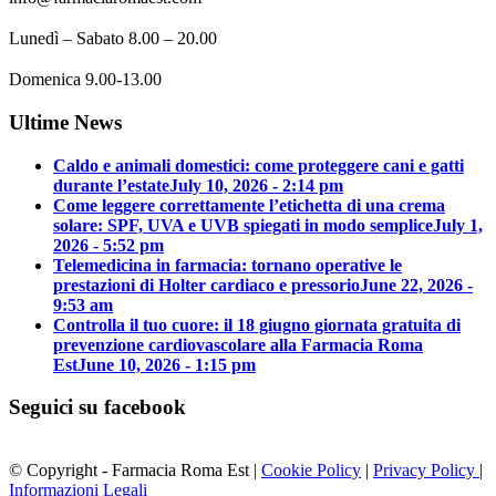
Lunedì – Sabato 8.00 – 20.00
Domenica 9.00-13.00
Ultime News
Caldo e animali domestici: come proteggere cani e gatti
durante l’estate
July 10, 2026 - 2:14 pm
Come leggere correttamente l’etichetta di una crema
solare: SPF, UVA e UVB spiegati in modo semplice
July 1,
2026 - 5:52 pm
Telemedicina in farmacia: tornano operative le
prestazioni di Holter cardiaco e pressorio
June 22, 2026 -
9:53 am
Controlla il tuo cuore: il 18 giugno giornata gratuita di
prevenzione cardiovascolare alla Farmacia Roma
Est
June 10, 2026 - 1:15 pm
Seguici su facebook
© Copyright - Farmacia Roma Est |
Cookie Policy
|
Privacy Policy
|
Informazioni Legali