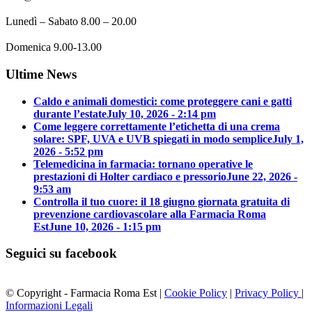
Lunedì – Sabato 8.00 – 20.00
Domenica 9.00-13.00
Ultime News
Caldo e animali domestici: come proteggere cani e gatti
durante l’estate
July 10, 2026 - 2:14 pm
Come leggere correttamente l’etichetta di una crema
solare: SPF, UVA e UVB spiegati in modo semplice
July 1,
2026 - 5:52 pm
Telemedicina in farmacia: tornano operative le
prestazioni di Holter cardiaco e pressorio
June 22, 2026 -
9:53 am
Controlla il tuo cuore: il 18 giugno giornata gratuita di
prevenzione cardiovascolare alla Farmacia Roma
Est
June 10, 2026 - 1:15 pm
Seguici su facebook
© Copyright - Farmacia Roma Est |
Cookie Policy
|
Privacy Policy
|
Informazioni Legali