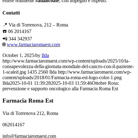
essere realmente
#afiancoate
, con impegno e rispetto.
Contatti
📍 Via di Torrenova, 212 – Roma
☎️ 06 2014167
📲 344 342937
🌐
www.farmaciaromaest.com
October 1, 2025
/
by
Ilda
http://www.farmaciaromaest.com/wp-content/uploads/2025/10/la-
consapevolezza-della-giornata-mondiale-del-cancro-con-il-paziente-
1-scaled.jpg
1435
2560
Ilda
http://www.farmaciaromaest.com/wp-
content/uploads/2018/01/Farmacia-roma-est-logo-color-1.png
Ilda
2025-10-01 11:39:28
2025-10-03 11:59:46
Ottobre Rosa:
prevenzione e supporto oncologico alla Farmacia Roma Est
Farmacia Roma Est
Via di Torrenova 212, Roma
062014167
info@farmaciaromaest.com