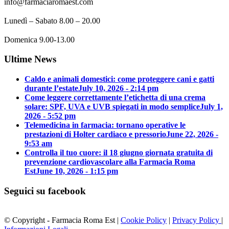
info@farmaciaromaest.com
Lunedì – Sabato 8.00 – 20.00
Domenica 9.00-13.00
Ultime News
Caldo e animali domestici: come proteggere cani e gatti
durante l’estate
July 10, 2026 - 2:14 pm
Come leggere correttamente l’etichetta di una crema
solare: SPF, UVA e UVB spiegati in modo semplice
July 1,
2026 - 5:52 pm
Telemedicina in farmacia: tornano operative le
prestazioni di Holter cardiaco e pressorio
June 22, 2026 -
9:53 am
Controlla il tuo cuore: il 18 giugno giornata gratuita di
prevenzione cardiovascolare alla Farmacia Roma
Est
June 10, 2026 - 1:15 pm
Seguici su facebook
© Copyright - Farmacia Roma Est |
Cookie Policy
|
Privacy Policy
|