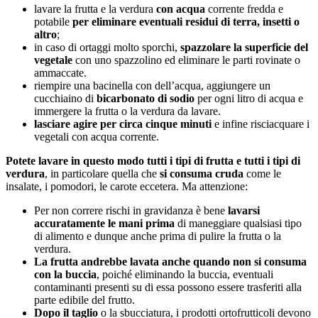
lavare la frutta e la verdura
con acqua
corrente fredda e
potabile
per eliminare eventuali residui di terra, insetti o
altro
;
in caso di ortaggi molto sporchi,
spazzolare la superficie del
vegetale
con uno spazzolino ed eliminare le parti rovinate o
ammaccate.
riempire una bacinella con dell’acqua, aggiungere un
cucchiaino di
bicarbonato di sodio
per ogni litro di acqua e
immergere la frutta o la verdura da lavare.
lasciare agire per circa cinque minuti
e infine risciacquare i
vegetali con acqua corrente.
Potete lavare in questo modo tutti i tipi di frutta e tutti i tipi di
verdura
, in particolare quella che
si consuma cruda
come le
insalate, i pomodori, le carote eccetera. Ma attenzione:
Per non correre rischi in gravidanza è bene
lavarsi
accuratamente le mani prima
di maneggiare qualsiasi tipo
di alimento e dunque anche prima di pulire la frutta o la
verdura.
La frutta andrebbe lavata anche quando non si consuma
con la buccia
, poiché eliminando la buccia, eventuali
contaminanti presenti su di essa possono essere trasferiti alla
parte edibile del frutto.
Dopo il taglio
o la sbucciatura, i prodotti ortofrutticoli devono