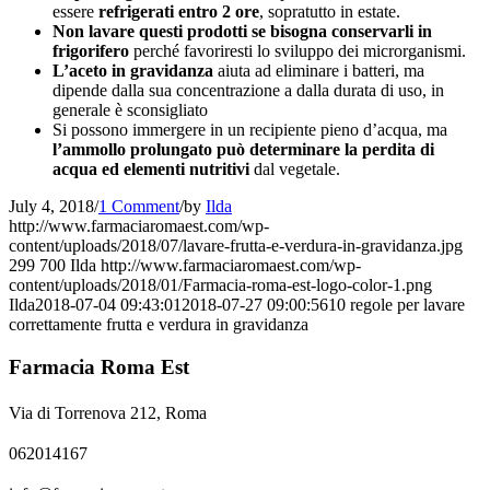
essere
refrigerati entro 2 ore
, sopratutto in estate.
Non lavare questi prodotti se bisogna conservarli in
frigorifero
perché favoriresti lo sviluppo dei microrganismi.
L’aceto in gravidanza
aiuta ad eliminare i batteri, ma
dipende dalla sua concentrazione a dalla durata di uso, in
generale è sconsigliato
Si possono immergere in un recipiente pieno d’acqua, ma
l’ammollo prolungato può determinare la perdita di
acqua ed elementi nutritivi
dal vegetale.
July 4, 2018
/
1 Comment
/
by
Ilda
http://www.farmaciaromaest.com/wp-
content/uploads/2018/07/lavare-frutta-e-verdura-in-gravidanza.jpg
299
700
Ilda
http://www.farmaciaromaest.com/wp-
content/uploads/2018/01/Farmacia-roma-est-logo-color-1.png
Ilda
2018-07-04 09:43:01
2018-07-27 09:00:56
10 regole per lavare
correttamente frutta e verdura in gravidanza
Farmacia Roma Est
Via di Torrenova 212, Roma
062014167