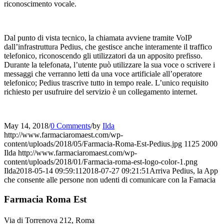
riconoscimento vocale.
Dal punto di vista tecnico, la chiamata avviene tramite VoIP
dall’infrastruttura Pedius, che gestisce anche interamente il traffico
telefonico, riconoscendo gli utilizzatori da un apposito prefisso.
Durante la telefonata, l’utente può utilizzare la sua voce o scrivere i
messaggi che verranno letti da una voce artificiale all’operatore
telefonico; Pedius trascrive tutto in tempo reale. L’unico requisito
richiesto per usufruire del servizio è un collegamento internet.
May 14, 2018
/
0 Comments
/
by
Ilda
http://www.farmaciaromaest.com/wp-
content/uploads/2018/05/Farmacia-Roma-Est-Pedius.jpg
1125
2000
Ilda
http://www.farmaciaromaest.com/wp-
content/uploads/2018/01/Farmacia-roma-est-logo-color-1.png
Ilda
2018-05-14 09:59:11
2018-07-27 09:21:51
Arriva Pedius, la App
che consente alle persone non udenti di comunicare con la Famacia
Farmacia Roma Est
Via di Torrenova 212, Roma