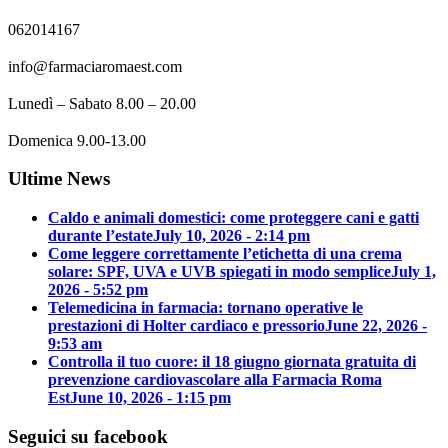
062014167
info@farmaciaromaest.com
Lunedì – Sabato 8.00 – 20.00
Domenica 9.00-13.00
Ultime News
Caldo e animali domestici: come proteggere cani e gatti
durante l’estate
July 10, 2026 - 2:14 pm
Come leggere correttamente l’etichetta di una crema
solare: SPF, UVA e UVB spiegati in modo semplice
July 1,
2026 - 5:52 pm
Telemedicina in farmacia: tornano operative le
prestazioni di Holter cardiaco e pressorio
June 22, 2026 -
9:53 am
Controlla il tuo cuore: il 18 giugno giornata gratuita di
prevenzione cardiovascolare alla Farmacia Roma
Est
June 10, 2026 - 1:15 pm
Seguici su facebook