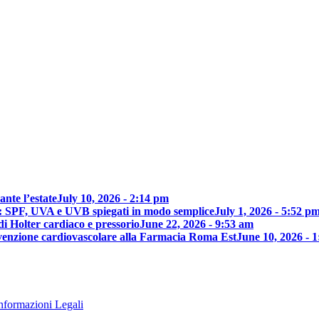
nte l’estate
July 10, 2026 - 2:14 pm
e: SPF, UVA e UVB spiegati in modo semplice
July 1, 2026 - 5:52 p
di Holter cardiaco e pressorio
June 22, 2026 - 9:53 am
revenzione cardiovascolare alla Farmacia Roma Est
June 10, 2026 - 
nformazioni Legali