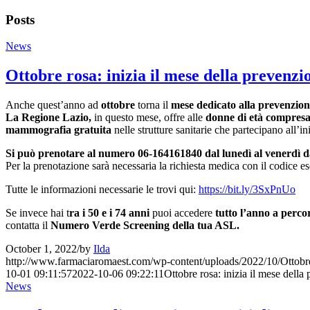
Posts
News
Ottobre rosa: inizia il mese della prevenzi
Anche quest’anno ad
ottobre
torna il
mese dedicato alla prevenzion
La Regione Lazio,
in questo mese, offre alle
donne di età compresa t
mammografia gratuita
nelle strutture sanitarie che partecipano all’in
Si può prenotare al numero 06-164161840 dal lunedì al venerdì dalle
Per la prenotazione sarà necessaria la richiesta medica con il codice
Tutte le informazioni necessarie le trovi qui:
https://bit.ly/3SxPnUo
Se invece hai t
ra i 50 e i 74 anni
puoi accedere
tutto l’anno a percor
contatta il
Numero Verde Screening della tua ASL.
October 1, 2022
/
by
Ilda
http://www.farmaciaromaest.com/wp-content/uploads/2022/10/Ottobr
10-01 09:11:57
2022-10-06 09:22:11
Ottobre rosa: inizia il mese della
News