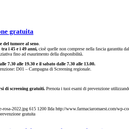
one gratuita
e del tumore al seno
.
ra i 45 e i 49 anni,
cioè quelle non comprese nella fascia garantita da
iziativa fino ad esaurimento della disponibilità.
 7.30 alle 19.30 e il sabato dalle 7.30 alle 13.00.
 esenzione: D01 – Campagna di Screening regionale.
si di screening gratuiti.
Prenota i tuoi esami di prevenzione utilizzando
e-rosa-2022.jpg
615
1200
Ilda
http://www.farmaciaromaest.com/wp-con
 prevenzione gratuita