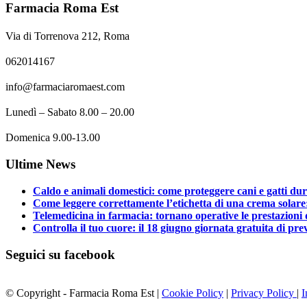
Farmacia Roma Est
Via di Torrenova 212, Roma
062014167
info@farmaciaromaest.com
Lunedì – Sabato 8.00 – 20.00
Domenica 9.00-13.00
Ultime News
Caldo e animali domestici: come proteggere cani e gatti dura
Come leggere correttamente l’etichetta di una crema solar
Telemedicina in farmacia: tornano operative le prestazioni 
Controlla il tuo cuore: il 18 giugno giornata gratuita di p
Seguici su facebook
© Copyright - Farmacia Roma Est |
Cookie Policy
|
Privacy Policy
|
I