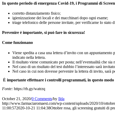
In questo periodo di emergenza Covid-19, i Programmi di Screening 
corretto distanziamento fisico;
igienizzazione dei locali e dei macchinari dopo ogni esame;
triage telefonico delle persone invitate, per verificarne lo stato 
Prevenire è importante, si può fare in sicurezza!
Come funzionano
Viene spedita a casa una lettera d’invito con un appuntamento p
indicato nella lettera.
Il risultato viene comunicato per posta; nell’eventualità che sia n
Nel caso di un risultato del test dubbio l’interessato sarà invita
Nel caso in cui non dovesse pervenire la lettera di invito, sarà p
È importante effettuare i controlli programmati, in questo modo l
Fonte:
https://rb.gy/watrzq
October 21, 2020
/
0 Comments
/
by
Ilda
http://www.farmaciaromaest.com/wp-content/uploads/2020/10/ottobre
11:00:57
2020-10-21 11:04:38
Ottobre rosa, gli screening gratuiti di 