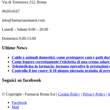
Via di Torrenova 212, Roma
062014167
info@farmaciaromaest.com
Lunedì – Sabato 8.00 – 20.00
Domenica 9.00-13.00
Ultime News
Caldo e animali domestici: come proteggere cani e gatti dura
Come leggere correttamente l’etichetta di una crema solar
Telemedicina in farmacia: tornano operative le prestazioni 
Controlla il tuo cuore: il 18 giugno giornata gratuita di p
Seguici su facebook
© Copyright - Farmacia Roma Est |
Cookie Policy
|
Privacy Policy
|
I
Facebook
Mail