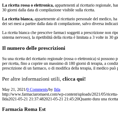
La ricetta rossa o elettronica,
appartenenti al ricettario regionale, h
30 giorni dalla data di compilazione visibile sulla ricetta.
La ricetta bianca,
appartenente al ricettario personale del medico, ha 
dei sei mesi a partire dalla data di compilazione, salvo diversa indica
La ricetta bianca che prescrive farmaci soggetti a prescrizione non ripe
sistema nervoso), la ripetibilità della ricetta è limitata a 3 volte in 30 gi
Il numero delle prescrizioni
Su una ricetta del ricettario regionale (rossa o elettronica) si posson
per ricetta, fino a coprire un massimo di 180 giorni di terapia, a condi
prescrizione di un farmaco, o di modifica della terapia, il medico può p
Per altre informazioni utili,
clicca qui!
May 21, 2021
/
0 Comments
/
by
Ilda
http://www.farmaciaromaest.com/wp-content/uploads/2021/05/ricetta
Ilda
2021-05-21 21:37:48
2021-05-21 21:45:20
Quanto dura una ricett
Farmacia Roma Est