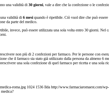
anno una validità di
30 giorni
, vale a dire che la confezione o le confezio
una validità di
6 mesi
quando è ripetibile. Ciò vuol dire che può essere u
zione da parte del medico.
tibile, invece, può essere utilizzata una sola volta entro 30 giorni. Nel 
orni.
o prescrivere non più di 2 confezioni per farmaco. Per le persone con ese
zione che il farmaco sia stato già utilizzato dalla persona da almeno 6 me
rescrivere una sola confezione di quel farmaco per ricetta e una sola ric
-medica-roma.jpg
1024
1536
Ilda
http://www.farmaciaromaest.com/wp-c
a medica?