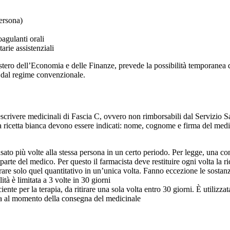
persona)
agulanti orali
arie assistenziali
ro dell’Economia e delle Finanze, prevede la possibilità temporanea di u
se dal regime convenzionale.
escrivere medicinali di Fascia C, ovvero non rimborsabili dal Servizio S
la ricetta bianca devono essere indicati: nome, cognome e firma del medi
to più volte alla stessa persona in un certo periodo. Per legge, una con
arte del medico. Per questo il farmacista deve restituire ogni volta la rice
tirare solo quel quantitativo in un’unica volta. Fanno eccezione le sosta
lità è limitata a 3 volte in 30 giorni
iente per la terapia, da ritirare una sola volta entro 30 giorni. È utili
cetta al momento della consegna del medicinale