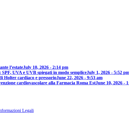
nte l’estate
July 10, 2026 - 2:14 pm
e: SPF, UVA e UVB spiegati in modo semplice
July 1, 2026 - 5:52 p
di Holter cardiaco e pressorio
June 22, 2026 - 9:53 am
revenzione cardiovascolare alla Farmacia Roma Est
June 10, 2026 - 
nformazioni Legali