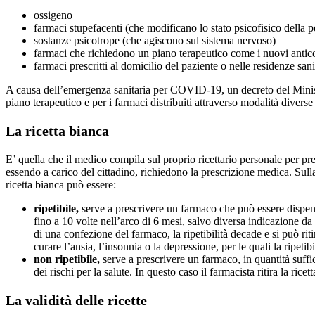
ossigeno
farmaci stupefacenti (che modificano lo stato psicofisico della 
sostanze psicotrope (che agiscono sul sistema nervoso)
farmaci che richiedono un piano terapeutico come i nuovi antico
farmaci prescritti al domicilio del paziente o nelle residenze sanit
A causa dell’emergenza sanitaria per COVID-19, un decreto del Ministe
piano terapeutico e per i farmaci distribuiti attraverso modalità diver
La ricetta bianca
E’ quella che il medico compila sul proprio ricettario personale per pr
essendo a carico del cittadino, richiedono la prescrizione medica. Sul
ricetta bianca può essere:
ripetibile,
serve a prescrivere un farmaco che può essere dispensa
fino a 10 volte nell’arco di 6 mesi, salvo diversa indicazione da p
di una confezione del farmaco, la ripetibilità decade e si può ri
curare l’ansia, l’insonnia o la depressione, per le quali la ripetibi
non ripetibile,
serve a prescrivere un farmaco, in quantità suffic
dei rischi per la salute. In questo caso il farmacista ritira la ri
La validità delle ricette