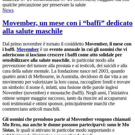
qualche precauzione per preservare la salute
News
Movember, un mese con i “baffi” dedicato
alla salute maschile
Dal primo novembre è tornato il cosiddetto
Movember, il mese con
i baffi
.
Movember
è un
evento annuale in cui gli uomini che vi
aderiscono si lasciano crescere i baffi come atto solidale per
sensibilizzare alla salute maschile
, in particolar modo alla
prevenzione del tumore alla prostata e ai testicoli, dei suicidi e alla
cura della salute mentale. La fondazione nasce nel 2003, quando
quattro amici di Melbourne, in Australia, decidono di dar vita a un
movimento per valorizzare la loro causa, raccogliere fondi e trovare
un simbolo: il nome è, infatti, una fusione delle parole inglesi
November (novembre) e moustache (baffi). Negli anni, l’iniziativa
ottiene sempre maggior successo, tanto da riuscire ad accaparrarsi
noti testimonial e ottimi sponsor, principalmente marchi che
commerciano articoli maschili.
Gli uomini che prendono parte al Movember vengono chiamati
Mo Bros, ma anche le donne possono parteciparvi: sono le Mo
Sistas
, le quali si attivano in particolar modo supportando e