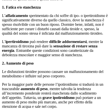
1. Fatica e/o stanchezza
L’
affaticamento
sperimentato da chi soffre di ipo- o ipertiroidismo è
significativamente diverso da quello classico, dove la stanchezza è
spesso risolvibile con un buon riposo. Dormire bene, infatti, non è
sufficiente per curare i disturbi causati dalla tiroide e, spesso, la
qualità del sonno stessa è inficiata dal malfunzionamento tiroideo.
L’
ipertiroidismo
può rendere
difficile addormentarsi
, mentre la
mancanza di tiroxina può dare la
sensazione di restare senza
energia
. Entrambe queste condizioni sono caratterizzate da
debolezza muscolare e maggior senso di stanchezza.
2. Aumento di peso
Le disfunzioni tiroidee possono causare un malfunzionamento del
metabolismo e influire sul peso corporeo.
Per la maggior parte delle persone l’ipotiroidismo si tradurrà in un
trascurabile
aumento di peso
, mentre talvolta la tendenza
all’incremento ponderale resterà mascherata dallo scadimento
dell’appetito. Tuttavia, un
grave
ipotiroidismo
può portare a un
aumento di peso molto più marcato, anche per effetto della
ritenzione di acqua e sale nel corpo.