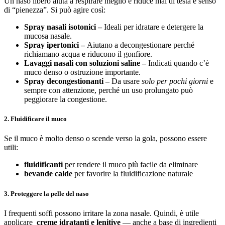
Un naso libero aiuta a respirare meglio e riduce mal di testa e senso
di “pienezza”. Si può agire così:
Spray nasali isotonici –
Ideali per idratare e detergere la
mucosa nasale.
Spray ipertonici –
Aiutano a decongestionare perché
richiamano acqua e riducono il gonfiore.
Lavaggi nasali con soluzioni saline –
Indicati quando c’è
muco denso o ostruzione importante.
Spray decongestionanti –
Da usare
solo per pochi giorni
e
sempre con attenzione, perché un uso prolungato può
peggiorare la congestione.
2. Fluidificare il muco
Se il muco è molto denso o scende verso la gola, possono essere
utili:
fluidificanti
per rendere il muco più facile da eliminare
bevande calde
per favorire la fluidificazione naturale
3. Proteggere la pelle del naso
I frequenti soffi possono irritare la zona nasale. Quindi, è utile
applicare
creme idratanti e lenitive
— anche a base di ingredienti