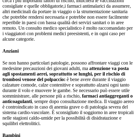
circa i più importanti fattori di rischio, indicherà le vaccinazioni
consigliate e quelle obbligatorie,i farmaci antimalarici da assumere,
altri medicinali da portare in viaggio o la strumentazione sanitaria
che potrebbe rendersi necessaria e potrebbe non essere facilmente
reperibile in paesi con bassa qualità dei servizi sanitari o in aree
remoto. Un consulto medico specialistico è molto raccomandato per
i viaggiatori con problemi medici preesistenti, e in ogni caso per
alcune categorie.
Anziani
Se non hanno particolari patologie, possono affrontare viaggi con le
medesime precauzioni dei giovani adulti, ma
attenzione va posta
agli spostamenti aerei, soprattutto se lunghi, per il rischio di
trombosi venose del polpaccio:
è bene avere durante il viaggio
calzature comode, calze contenitive e soprattutto alzarsi ogni tanto
durante il volo e muovere le gambe. Se necessario può essere utile
somministrare, alle persone più a rischio,
farmaci antiaggreganti o
anticoagulanti
, sempre dopo consultazione medica. Il viaggio aereo
è controindicato in caso di anemia grave o di patologia severa del
sistema cardio-vascolare. È sconsigliato il soggiorno in aree tropicali
nelle stagioni caldo-umide per la possibilità di disidratazione e
squilibri elettrolitici.
Bambini