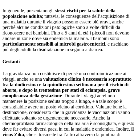
In generale, presentano gli
stessi rischi per la salute della
popolazione adulta
; tuttavia, le conseguenze dell’acquisizione di
una malattia durante il viaggio possono essere più gravi, anche
perché alcune condizioni patologiche sono a volte difficili da
riconoscere nei bambini. Fino a 5 anni di età i piccoli non devono
andare in zone dove sia endemica la malaria. I bambini sono
particolarmente sensibili ai microbi gastroenterici
, e rischiano
più degli adulti la disidratazione in seguito a diarrea.
Gestanti
La gravidanza non costituisce di per sé una controindicazione ai
viaggi, anche se una
valutazione clinica è necessaria soprattutto
tra la dodicesima e la quindicesima settimana per il rischio di
aborto, e dopo la trentesima per stati di eclampsia, grave
complicanza della gestazione
. Durante i viaggi aerei non
mantenere la posizione seduta troppo a lungo, e a tale scopo è
consigliabile avere un posto vicino al corridoio. Valutare bene la
destinazione, considerato che in gravidanza le vaccinazioni vanno
effettuate soltanto se urgentemente necessarie. Anche la
chemioprofilassi farmacologica della malaria è sconsigliata, e questo
deve far evitare diversi paesi in cui la malattia è endemica. Inoltre,
il
virus Zika
, che si trasmette tra l’altro attraverso la puntura di