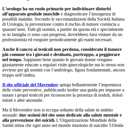
L’urologo ha un ruolo primario per individuare disturbi
all’apparato genitale maschile
e diagnosticare l’insorgenza di
possibili malattie. Secondo le raccomandazioni della Società Italiana
di Urologia, la prevenzione contro il rischio di tumore comincia a
quarant’anni. Tutti gli uomini, a partire da questa età e specialmente
se in famiglia ci sono casi pregressi, dovrebbero farsi visitare da un
professionista ed eseguire periodicamente gli esami necessari.
Anche il cancro ai testicoli non perdona, considerato il tumore
più comune tra i giovani e destinato, purtroppo, a peggiorare
nel tempo.
Sappiamo bene quanto le giovani donne vengano
giustamente educate a regolari visite ginecologiche ma lo stesso non
avviene per gli uomini con l’andrologo, figura fondamentale, ancora
troppo nell’ombra.
Il sito ufficiale del Movember
spiega brillantemente l’importanza
delle visite preventive, pubblicando inoltre una guida per imparare a
tastare i propri testicoli per riconoscere la presenza di noduli, dolori
mirati o altre anomalie.
Ma il Movember non si occupa soltanto della salute in ambito
sessuale:
due sezioni del sito sono dedicate alla salute mentale e
alla prevenzione dei suicidi.
L’Organizzazione Mondiale della
Sanità stima che ogni anno nel mondo muoiono di suicidio 510mila