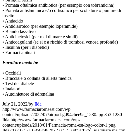
• Pomata oftalmica antibiotica (per esempio con tobramicina)
• Pomata antistaminica e/o cortisonica per scottature o punture di
insetto
• Antiacido
• Antidiarroico (per esempio loperamide)
• Blando lassativo
• Anticinetosici (per mal di mare e simili)
• Anticoagulanti (se si è a rischio di trombosi venosa profonda)
• Insulina (per i diabetici)
• Farmaci abituali
Forniture mediche
• Occhiali
• Bracciale o collana di allerta medica
• Test del diabete
• Inalatori
• Autoiniettore di adrenalina
July 21, 2022
/
by
Ilda
http://www.farmaciaromaest.com/wp-
content/uploads/2022/07/airport-gd94cbee9a_1280.jpg
853
1280
Ilda
http://www.farmaciaromaest.com/wp-
content/uploads/2018/01/Farmacia-roma-est-logo-color-1.png
Ilda
2022-07-21 08:48:48
2022-07-21 08:51:02
Sì, viaggiare ma con