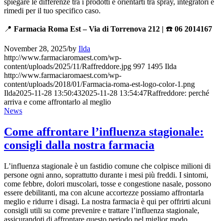
spiegare le differenze tra i prodotti e orientarti tra spray, integratori e
rimedi per il tuo specifico caso.
📍
Farmacia Roma Est – Via di Torrenova 212 |
☎️
06 2014167
November 28, 2025
/
by
Ilda
http://www.farmaciaromaest.com/wp-
content/uploads/2025/11/Raffreddore.jpg
997
1495
Ilda
http://www.farmaciaromaest.com/wp-
content/uploads/2018/01/Farmacia-roma-est-logo-color-1.png
Ilda
2025-11-28 13:50:43
2025-11-28 13:54:47
Raffreddore: perché
arriva e come affrontarlo al meglio
News
Come affrontare l’influenza stagionale:
consigli dalla nostra farmacia
L’influenza stagionale è un fastidio comune che colpisce milioni di
persone ogni anno, soprattutto durante i mesi più freddi. I sintomi,
come febbre, dolori muscolari, tosse e congestione nasale, possono
essere debilitanti, ma con alcune accortezze possiamo affrontarla
meglio e ridurre i disagi. La nostra farmacia è qui per offrirti alcuni
consigli utili su come prevenire e trattare l’influenza stagionale,
assicurandoti di affrontare questo periodo nel miglior modo