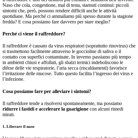
Naso che cola, congestione, mal di testa, starnuti continui: piccoli
sintomi che, però, possono rendere difficili anche le attività
quotidiane. Ma perché ci ammaliamo più spesso durante la stagione
fredda? E cosa possiamo fare davvero per stare meglio?
Perché ci viene il raffreddore?
Il raffreddore è causato da virus respiratori (soprattutto rinovirus) che
si trasmettono facilmente attraverso le goccioline di saliva o il
contatto con superfici contaminate. In inverno passiamo più tempo
in ambienti chiusi e affollati, gli sbalzi termici indeboliscono le
difese delle vie respiratorie, l’aria secca (riscaldamenti) favorisce
l’irritazione delle mucose. Tutto questo facilita l’ingresso dei virus e
l’infezione.
Cosa possiamo fare per alleviare i sintomi?
Il raffreddore tende a risolversi spontaneamente, ma possiamo
ridurre i fastidi e accelerare la guarigione
con alcuni rimedi
mirati.
1. Liberare il naso