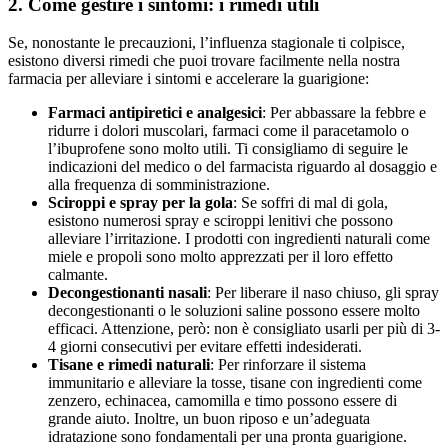
2. Come gestire i sintomi: i rimedi utili
Se, nonostante le precauzioni, l’influenza stagionale ti colpisce,
esistono diversi rimedi che puoi trovare facilmente nella nostra
farmacia per alleviare i sintomi e accelerare la guarigione:
Farmaci antipiretici e analgesici
: Per abbassare la febbre e
ridurre i dolori muscolari, farmaci come il paracetamolo o
l’ibuprofene sono molto utili. Ti consigliamo di seguire le
indicazioni del medico o del farmacista riguardo al dosaggio e
alla frequenza di somministrazione.
Sciroppi e spray per la gola
: Se soffri di mal di gola,
esistono numerosi spray e sciroppi lenitivi che possono
alleviare l’irritazione. I prodotti con ingredienti naturali come
miele e propoli sono molto apprezzati per il loro effetto
calmante.
Decongestionanti nasali
: Per liberare il naso chiuso, gli spray
decongestionanti o le soluzioni saline possono essere molto
efficaci. Attenzione, però: non è consigliato usarli per più di 3-
4 giorni consecutivi per evitare effetti indesiderati.
Tisane e rimedi naturali
: Per rinforzare il sistema
immunitario e alleviare la tosse, tisane con ingredienti come
zenzero, echinacea, camomilla e timo possono essere di
grande aiuto. Inoltre, un buon riposo e un’adeguata
idratazione sono fondamentali per una pronta guarigione.