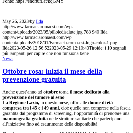
Fonte: https://shorturl.at/kqGMY
May 26, 2023
/
by
Ilda
http://www.farmaciaromaest.com/wp-
content/uploads/2023/05/pilloledisalute.jpg
788
940
Ilda
http://www.farmaciaromaest.com/wp-
content/uploads/2018/01/Farmacia-roma-est-logo-color-1.png
Ilda
2023-05-26 12:56:52
2023-05-29 12:10:43
Tiroide: i 10 segnali
più lampanti per capire che non funziona bene
News
Ottobre rosa: inizia il mese della
prevenzione gratuita
Anche quest’anno ad
ottobre
torna il
mese dedicato alla
prevenzione del tumore al seno
.
La Regione Lazio,
in questo mese, offre alle
donne di età
compresa tra i 45 e i 49 anni,
cioè quelle non comprese nella fascia
garantita dal programma di screening, l’opportunità di prenotare una
mammografia gratuita
nelle strutture sanitarie che partecipano
all’iniziativa fino ad esaurimento della disponibilità.