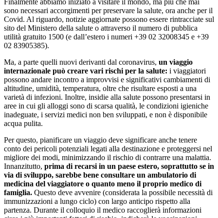
Finalmente abbiamo iniziato a visitare il mondo, ma più che mai
sono necessari accorgimenti per preservare la salute, ora anche per il
Covid. Al riguardo, notizie aggiornate possono essere rintracciate sul
sito del Ministero della salute o attraverso il numero di pubblica
utilità gratuito 1500 (e dall’estero i numeri +39 02 32008345 e +39
02 83905385).
Ma, a parte quelli nuovi derivanti dal coronavirus,
un viaggio
internazionale può creare vari rischi per la salute:
i viaggiatori
possono andare incontro a improvvisi e significativi cambiamenti di
altitudine, umidità, temperatura, oltre che risultare esposti a una
varietà di infezioni. Inoltre, insidie alla salute possono presentarsi in
aree in cui gli alloggi sono di scarsa qualità, le condizioni igieniche
inadeguate, i servizi medici non ben sviluppati, e non è disponibile
acqua pulita.
Per questo, pianificare un viaggio deve significare anche tenere
conto dei pericoli potenziali legati alla destinazione e proteggersi nel
migliore dei modi, minimizzando il rischio di contrarre una malattia.
Innanzitutto,
prima di recarsi in un paese estero, soprattutto se in
via di sviluppo, sarebbe bene consultare un ambulatorio di
medicina del viaggiatore o quanto meno il proprio medico di
famiglia.
Questo deve avvenire (considerata la possibile necessità di
immunizzazioni a lungo ciclo) con largo anticipo rispetto alla
partenza. Durante il colloquio il medico raccoglierà informazioni