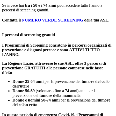
Se invece hai
tra i 50 e i 74 anni
puoi accedere tutto l’anno a
percorsi di screening gratuiti.
Contatta il
NUMERO VERDE SCREENING
della tua ASL.
I percorsi di screening gratuiti
I Programmi di Screening consistono in percorsi organizzati di
prevenzione e diagnosi precoce e sono ATTIVI TUTTO
L’ANNO.
La Regione Lazio, attraverso le sue ASL, offre 3 percorsi di
prevenzione GRATUITI alle persone comprese nelle fasce
d’età:
Donne 25-64 anni
per la prevenzione del
tumore del collo
dell’utero
Donne 50-69
(volontario fino a 74 anni) anni per la
prevenzione del
tumore della mammella
Donne e uomini 50-74 anni
per la prevenzione del
tumore
del colon retto
In questo periodo di emergenza Covid-19, i Programmi di