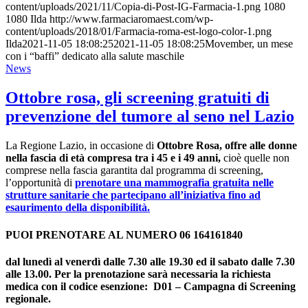
content/uploads/2021/11/Copia-di-Post-IG-Farmacia-1.png
1080
1080
Ilda
http://www.farmaciaromaest.com/wp-
content/uploads/2018/01/Farmacia-roma-est-logo-color-1.png
Ilda
2021-11-05 18:08:25
2021-11-05 18:08:25
Movember, un mese
con i “baffi” dedicato alla salute maschile
News
Ottobre rosa, gli screening gratuiti di
prevenzione del tumore al seno nel Lazio
La Regione Lazio, in occasione di
Ottobre Rosa, offre alle donne
nella fascia di età compresa tra i 45 e i 49 anni,
cioè quelle non
comprese nella fascia garantita dal programma di screening,
l’opportunità di
prenotare una mammografia gratuita nelle
strutture sanitarie che partecipano all’iniziativa fino ad
esaurimento della disponibilità.
PUOI PRENOTARE AL NUMERO 06 164161840
dal lunedì al venerdì dalle 7.30 alle 19.30 ed il sabato dalle 7.30
alle 13.00. Per la prenotazione sarà necessaria la richiesta
medica con il codice esenzione: D01 – Campagna di Screening
regionale.