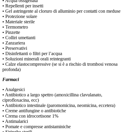
• Acqua ossigenata
• Repellenti per insetti
• Gel astringente al cloruro di alluminio per contatti con meduse
• Protezione solare
• Materiale sterile
• Termometro
• Pinzette
• Colliri umettanti
• Zanzariera
• Preservativi
• Disinfettanti o filtri per l’acqua
• Soluzioni minerali orali reintegranti
• Calze elastocompressive (se si è a rischio di trombosi venosa
profonda)
Farmaci
• Analgesici
• Antibiotico a largo spettro (amoxicillina clavulanato,
ciprofloxacina, ecc)
• Antibiotico intestinale (paromomicina, neomicina, eccetera)
• Creme antifungine o antibiotiche
• Crema con idrocortisone 1%
• Antimalarici
• Pomate e compresse antistaminiche
• Siringhe sterili