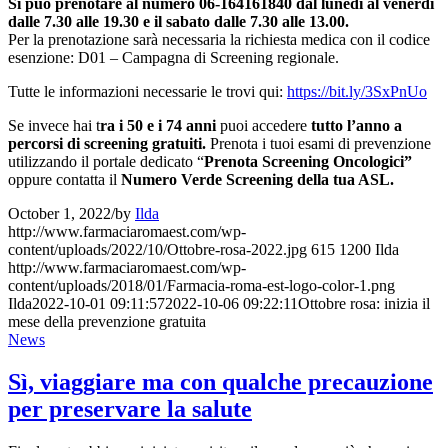
Si può prenotare al numero 06-164161840 dal lunedì al venerdì
dalle 7.30 alle 19.30 e il sabato dalle 7.30 alle 13.00.
Per la prenotazione sarà necessaria la richiesta medica con il codice
esenzione: D01 – Campagna di Screening regionale.
Tutte le informazioni necessarie le trovi qui:
https://bit.ly/3SxPnUo
Se invece hai t
ra i 50 e i 74 anni
puoi accedere
tutto l’anno a
percorsi di screening gratuiti.
Prenota i tuoi esami di prevenzione
utilizzando il portale dedicato “
Prenota Screening Oncologici”
oppure contatta il
Numero Verde Screening della tua ASL.
October 1, 2022
/
by
Ilda
http://www.farmaciaromaest.com/wp-
content/uploads/2022/10/Ottobre-rosa-2022.jpg
615
1200
Ilda
http://www.farmaciaromaest.com/wp-
content/uploads/2018/01/Farmacia-roma-est-logo-color-1.png
Ilda
2022-10-01 09:11:57
2022-10-06 09:22:11
Ottobre rosa: inizia il
mese della prevenzione gratuita
News
Sì, viaggiare ma con qualche precauzione
per preservare la salute