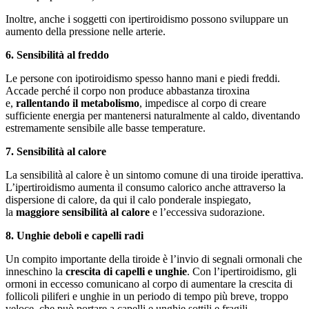
Inoltre, anche i soggetti con ipertiroidismo possono sviluppare un
aumento della pressione nelle arterie.
6. Sensibilità al freddo
Le persone con ipotiroidismo spesso hanno mani e piedi freddi.
Accade perché il corpo non produce abbastanza tiroxina
e,
rallentando il metabolismo
, impedisce al corpo di creare
sufficiente energia per mantenersi naturalmente al caldo, diventando
estremamente sensibile alle basse temperature.
7. Sensibilità al calore
La sensibilità al calore è un sintomo comune di una tiroide iperattiva.
L’ipertiroidismo aumenta il consumo calorico anche attraverso la
dispersione di calore, da qui il calo ponderale inspiegato,
la
maggiore sensibilità al calore
e l’eccessiva sudorazione.
8. Unghie deboli e capelli radi
Un compito importante della tiroide è l’invio di segnali ormonali che
inneschino la
crescita di capelli e unghie
. Con l’ipertiroidismo, gli
ormoni in eccesso comunicano al corpo di aumentare la crescita di
follicoli piliferi e unghie in un periodo di tempo più breve, troppo
veloce, che può portare a capelli e unghie sottili e fragili.