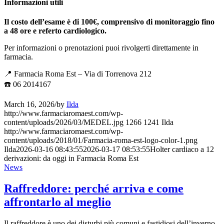
Informazioni utili
Il costo dell’esame è di 100€, comprensivo di monitoraggio fino
a 48 ore e referto cardiologico.
Per informazioni o prenotazioni puoi rivolgerti direttamente in
farmacia.
📍 Farmacia Roma Est – Via di Torrenova 212
☎️ 06 2014167
March 16, 2026
/
by
Ilda
http://www.farmaciaromaest.com/wp-
content/uploads/2026/03/MEDEL.jpg
1266
1241
Ilda
http://www.farmaciaromaest.com/wp-
content/uploads/2018/01/Farmacia-roma-est-logo-color-1.png
Ilda
2026-03-16 08:43:55
2026-03-17 08:53:55
Holter cardiaco a 12
derivazioni: da oggi in Farmacia Roma Est
News
Raffreddore: perché arriva e come
affrontarlo al meglio
Il raffreddore è uno dei disturbi più comuni e fastidiosi dell’inverno.