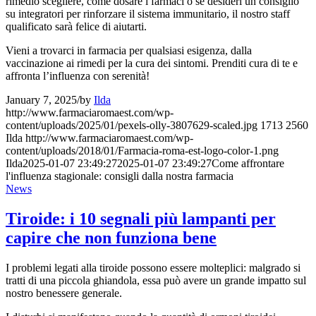
rimedio scegliere, come dosare i farmaci o se desideri un consiglio
su integratori per rinforzare il sistema immunitario, il nostro staff
qualificato sarà felice di aiutarti.
Vieni a trovarci in farmacia per qualsiasi esigenza, dalla
vaccinazione ai rimedi per la cura dei sintomi. Prenditi cura di te e
affronta l’influenza con serenità!
January 7, 2025
/
by
Ilda
http://www.farmaciaromaest.com/wp-
content/uploads/2025/01/pexels-olly-3807629-scaled.jpg
1713
2560
Ilda
http://www.farmaciaromaest.com/wp-
content/uploads/2018/01/Farmacia-roma-est-logo-color-1.png
Ilda
2025-01-07 23:49:27
2025-01-07 23:49:27
Come affrontare
l'influenza stagionale: consigli dalla nostra farmacia
News
Tiroide: i 10 segnali più lampanti per
capire che non funziona bene
I problemi legati alla tiroide possono essere molteplici: malgrado si
tratti di una piccola ghiandola, essa può avere un grande impatto sul
nostro benessere generale.