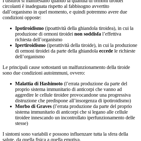
I disturbi si manifestano quando la quantità di ormoni tiroidei
circolanti è inadeguata rispetto al fabbisogno avvertito
dall’organismo in quel momento, e quindi potremmo avere due
condizioni opposte:
Ipotiroidismo
(ipoattività della ghiandola tiroidea), in cui la
produzione di ormoni tiroidei
non soddisfa
l’effettiva
richiesta dell’organismo
Ipertiroidismo
(iperattività della tiroide), in cui la produzione
di ormoni tiroidei da parte della ghiandola
eccede
le richieste
dell’organismo
Le principali cause sottostanti un malfunzionamento della tiroide
sono due condizioni autoimmuni, ovvero:
Malattia di Hashimoto
(l’errata produzione da parte del
proprio sistema immunitario di anticorpi che vanno ad
aggredire le cellule tiroidee provocandone una progressiva
distruzione che predispone all’insorgenza di ipotiroidismo)
Morbo di Graves
(l’errata produzione da parte del proprio
sistema immunitario di anticorpi che si legano alle cellule
tiroidee innescando un incontrollato iperfunzionamento delle
stesse)
I sintomi sono variabili e possono influenzare tutta la sfera della
salute, da quella fisica a quella emotiva.