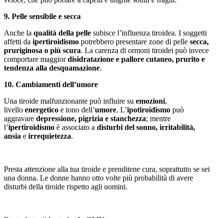
9. Pelle sensibile e secca
Anche la
qualità della pelle
subisce l’influenza tiroidea. I soggetti
affetti da
ipertiroidismo
potrebbero presentare zone di pelle
secca,
pruriginosa o più scura
. La carenza di ormoni tiroidei può invece
comportare maggior
disidratazione e pallore cutaneo, prurito e
tendenza alla desquamazione
.
10. Cambiamenti dell’umore
Una tiroide malfunzionante può influire su
emozioni
,
livello
energetico
e tono dell’
umore
. L’
ipotiroidismo
può
aggravare
depressione, pigrizia e stanchezza
; mentre
l’
ipertiroidismo
è associato a
disturbi del sonno, irritabilità,
ansia
e
irrequietezza
.
Presta attenzione alla tua tiroide e prenditene cura, soprattutto se sei
una donna. Le donne hanno otto volte più probabilità di avere
disturbi della tiroide rispetto agli uomini.