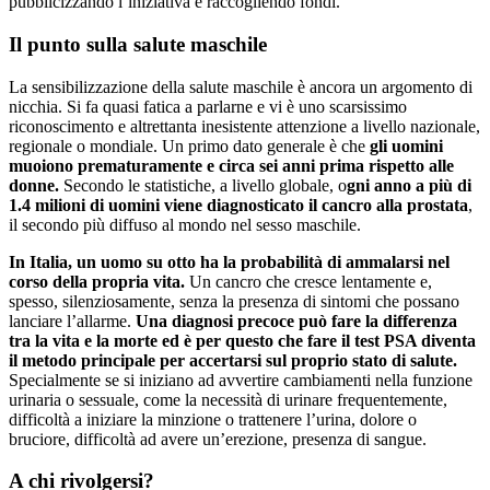
pubblicizzando l’iniziativa e raccogliendo fondi.
Il punto sulla salute maschile
La sensibilizzazione della salute maschile è ancora un argomento di
nicchia. Si fa quasi fatica a parlarne e vi è uno scarsissimo
riconoscimento e altrettanta inesistente attenzione a livello nazionale,
regionale o mondiale. Un primo dato generale è che
gli uomini
muoiono prematuramente e circa sei anni prima rispetto alle
donne.
Secondo le statistiche, a livello globale, o
gni anno a più di
1.4 milioni di uomini viene diagnosticato il cancro alla prostata
,
il secondo più diffuso al mondo nel sesso maschile.
In Italia, un uomo su otto ha la probabilità di ammalarsi nel
corso della propria vita.
Un cancro che cresce lentamente e,
spesso, silenziosamente, senza la presenza di sintomi che possano
lanciare l’allarme.
Una diagnosi precoce può fare la differenza
tra la vita e la morte ed è per questo che fare il test PSA diventa
il metodo principale per accertarsi sul proprio stato di salute.
Specialmente se si iniziano ad avvertire cambiamenti nella funzione
urinaria o sessuale, come la necessità di urinare frequentemente,
difficoltà a iniziare la minzione o trattenere l’urina, dolore o
bruciore, difficoltà ad avere un’erezione, presenza di sangue.
A chi rivolgersi?