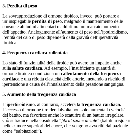
3. Perdita di peso
La sovrapproduzione di ormone tiroideo, invece, può portare a
un’inspiegabile
perdita di peso
, malgrado il mantenimento delle
consuete abitudini alimentari o addirittura un marcato aumento
dell’appetito. Analogamente all’aumento di peso nell’ipotiroidismo,
l’entità del calo di peso dipenderà dalla gravità dell’iperattività
tiroidea.
4. Frequenza cardiaca rallentata
Lo stato di funzionalità della tiroide può avere un impatto anche
sulla
salute cardiaca
. Ad esempio, l’insufficiente quantità di
ormone tiroideo condiziona un
rallentamento della frequenza
cardiaca
e una ridotta elasticità delle arterie, mettendo a rischio di
ipertensione a causa dell’innalzamento della pressione sanguigna.
5. Aumento della frequenza cardiaca
L’
ipertiroidismo
, al contrario, accelera la
frequenza cardiaca
.
L’eccesso di ormone tiroideo talvolta non solo aumenta la velocità
del battito, ma favorisce anche lo scaturire di un battito irregolare.
Ciò si traduce nella cosiddetta “
fibrillazione atriale
” (battiti irregolari
nelle camere superiori del cuore, che vengono avvertiti dal paziente
come “palpitazioni”).