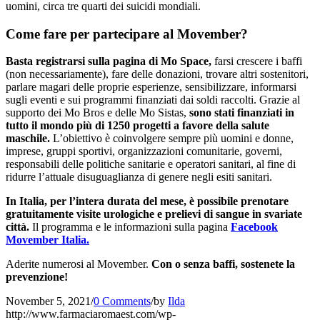
uomini, circa tre quarti dei suicidi mondiali.
Come fare per partecipare al Movember?
Basta registrarsi sulla pagina di Mo Space,
farsi crescere i baffi
(non necessariamente), fare delle donazioni, trovare altri sostenitori,
parlare magari delle proprie esperienze, sensibilizzare, informarsi
sugli eventi e sui programmi finanziati dai soldi raccolti. Grazie al
supporto dei Mo Bros e delle Mo Sistas,
sono stati finanziati in
tutto il mondo più di 1250 progetti a favore della salute
maschile.
L’obiettivo è coinvolgere sempre più uomini e donne,
imprese, gruppi sportivi, organizzazioni comunitarie, governi,
responsabili delle politiche sanitarie e operatori sanitari, al fine di
ridurre l’attuale disuguaglianza di genere negli esiti sanitari.
In Italia, per l’intera durata del mese, è possibile prenotare
gratuitamente visite urologiche e prelievi di sangue in svariate
città.
Il programma e le informazioni sulla pagina
Facebook
Movember Italia.
Aderite numerosi al Movember.
Con o senza baffi, sostenete la
prevenzione!
November 5, 2021
/
0 Comments
/
by
Ilda
http://www.farmaciaromaest.com/wp-