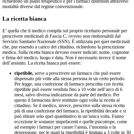
richiedono un piano terapeutico e per i farmaci distribuiti attraverso
modalità diverse dal regime convenzionale.
La ricetta bianca
E’ quella che il medico compila sul proprio ricettario personale per
prescrivere medicinali di Fascia C, ovvero non rimborsabili dal
Servizio Sanitario Nazionale (SSN). È utilizzata per quei medicinali
che, pur essendo a carico del cittadino, richiedono la prescrizione
medica. Sulla ricetta bianca devono essere indicati: nome, cognome
e firma del medico, luogo e data. Non è necessario invece il nome
dell’assistito. La ricetta bianca può essere:
ripetibile,
serve a prescrivere un farmaco che può essere
dispensato più volte alla stessa persona in un certo periodo.
Per legge, una confezione di farmaco prescritta con ricetta
ripetibile può essere venduta fino a 10 volte nell’arco di 6
mesi, salvo diversa indicazione da parte del medico. Per
questo il farmacista deve restituire ogni volta la ricetta al
cittadino. Se il medico, invece, prescrive sulla stessa ricetta
più di una confezione del farmaco, la ripetibilità decade e si
può ritirare solo quel quantitativo in un’unica volta. Fanno
eccezione le sostanze stupefacenti e quelle psicotrope, come
ad esempio i farmaci per curare l’ansia, l’insonnia o la
depressione, per le quali la ripetibilità è limitata a 3 volte in 30