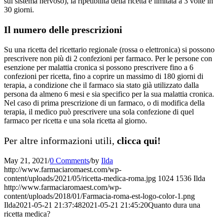
sul sistema nervoso), la ripetibilità della ricetta è limitata a 3 volte in
30 giorni.
Il numero delle prescrizioni
Su una ricetta del ricettario regionale (rossa o elettronica) si possono
prescrivere non più di 2 confezioni per farmaco. Per le persone con
esenzione per malattia cronica si possono prescrivere fino a 6
confezioni per ricetta, fino a coprire un massimo di 180 giorni di
terapia, a condizione che il farmaco sia stato già utilizzato dalla
persona da almeno 6 mesi e sia specifico per la sua malattia cronica.
Nel caso di prima prescrizione di un farmaco, o di modifica della
terapia, il medico può prescrivere una sola confezione di quel
farmaco per ricetta e una sola ricetta al giorno.
Per altre informazioni utili,
clicca qui!
May 21, 2021
/
0 Comments
/
by
Ilda
http://www.farmaciaromaest.com/wp-
content/uploads/2021/05/ricetta-medica-roma.jpg
1024
1536
Ilda
http://www.farmaciaromaest.com/wp-
content/uploads/2018/01/Farmacia-roma-est-logo-color-1.png
Ilda
2021-05-21 21:37:48
2021-05-21 21:45:20
Quanto dura una
ricetta medica?