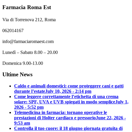
Farmacia Roma Est
Via di Torrenova 212, Roma
062014167
info@farmaciaromaest.com
Lunedì – Sabato 8.00 – 20.00
Domenica 9.00-13.00
Ultime News
Caldo e animali domestici: come proteggere cani e gatti
durante l’estate
July 10, 2026 - 2:14 pm
Come leggere correttamente l’etichetta di una crema
solare: SPF, UVA e UVB spiegati in modo semplice
July 1,
2026 - 5:52 pm
Telemedicina in farmacia: tornano operative le
prestazioni di Holter cardiaco e pressorio
June 22, 2026 -
9:53 am
Controlla il tuo cuore: il 18 giugno giornata gratuita di