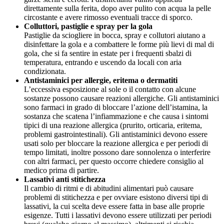
direttamente sulla ferita, dopo aver pulito con acqua la pelle
circostante e avere rimosso eventuali tracce di sporco.
Colluttori, pastiglie e spray per la gola
Pastiglie da sciogliere in bocca, spray e collutori aiutano a
disinfettare la gola e a combattere le forme più lievi di mal di
gola, che si fa sentire in estate per i frequenti sbalzi di
temperatura, entrando e uscendo da locali con aria
condizionata.
Antistaminici per allergie, eritema o dermatiti
L’eccessiva esposizione al sole o il contatto con alcune
sostanze possono causare reazioni allergiche. Gli antistaminici
sono farmaci in grado di bloccare l’azione dell’istamina, la
sostanza che scatena l’infiammazione e che causa i sintomi
tipici di una reazione allergica (prurito, orticaria, eritema,
problemi gastrointestinali). Gli antistaminici devono essere
usati solo per bloccare la reazione allergica e per periodi di
tempo limitati, inoltre possono dare sonnolenza o interferire
con altri farmaci, per questo occorre chiedere consiglio al
medico prima di partire.
Lassativi anti stitichezza
Il cambio di ritmi e di abitudini alimentari può causare
problemi di stitichezza e per ovviare esistono diversi tipi di
lassativi, la cui scelta deve essere fatta in base alle proprie
esigenze. Tutti i lassativi devono essere utilizzati per periodi