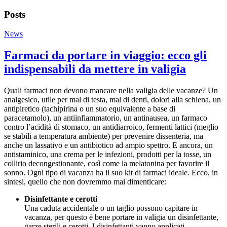
Posts
News
Farmaci da portare in viaggio: ecco gli
indispensabili da mettere in valigia
Quali farmaci non devono mancare nella valigia delle vacanze? Un
analgesico, utile per mal di testa, mal di denti, dolori alla schiena, un
antipiretico (tachipirina o un suo equivalente a base di
paracetamolo), un antiinfiammatorio, un antinausea, un farmaco
contro l’acidità di stomaco, un antidiarroico, fermenti lattici (meglio
se stabili a temperatura ambiente) per prevenire dissenteria, ma
anche un lassativo e un antibiotico ad ampio spettro. E ancora, un
antistaminico, una crema per le infezioni, prodotti per la tosse, un
collirio decongestionante, così come la melatonina per favorire il
sonno. Ogni tipo di vacanza ha il suo kit di farmaci ideale. Ecco, in
sintesi, quello che non dovremmo mai dimenticare:
Disinfettante e cerotti
Una caduta accidentale o un taglio possono capitare in
vacanza, per questo è bene portare in valigia un disinfettante,
garze sterili e cerotti. I disinfettanti vanno applicati