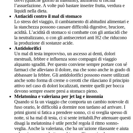
brevi (qualche giorno al massimo), altrimenti si rischia
l’assuefazione. A volte può bastare inserire frutta, verdura e
liquidi nella dieta.
Antiacidi contro il mal di stomaco
Lo stress del viaggio, il cambiamento di abitudini alimentari e
la stanchezza possono causare difficoltà digestive, bruciore,
acidità. L’acidità di stomaco si combatte con gli antiacidi che
la neutralizzano, o con gli antisecretori anti H2 che riducono
la produzione di sostanze acide.
Antidolorifici
Un mal di testa improvviso, un ascesso ai denti, dolori
mestruali, febbre e influenza sono compagni di viaggio
alquanto sgraditi. Per questo conviene sempre portare con sé
farmaci che alleviano il dolore, ma che sono anche in grado di
abbassare la febbre. Gli antidolorifici possono essere utilizzati
anche sotto forma di creme o cerotti che rilasciano il principio
attivo nel caso di dolori localizzati, mentre quelli per bocca
devono sempre essere presi a stomaco pieno.
Melatonina e valeriana per jet lag e insonnia
Quando si fa un viaggio che comporta un cambio notevole di
fuso orario, le difficoltà a dormire non tardano ad arrivare. I
primi giorni si fatica a prendere sonno, ci si sveglia spesso di
notte, si ha mal di testa, ci si sente irritabili.Per attenuare questi
disagi la melatonina è utile perché regola il ritmo sonno-
veglia. Anche la valeriana, che ha un’azione rilassante e aiuta