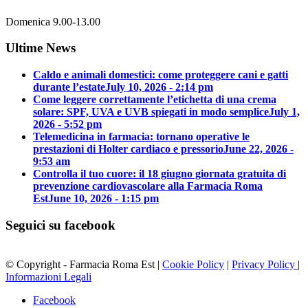
Domenica 9.00-13.00
Ultime News
Caldo e animali domestici: come proteggere cani e gatti
durante l’estate
July 10, 2026 - 2:14 pm
Come leggere correttamente l’etichetta di una crema
solare: SPF, UVA e UVB spiegati in modo semplice
July 1,
2026 - 5:52 pm
Telemedicina in farmacia: tornano operative le
prestazioni di Holter cardiaco e pressorio
June 22, 2026 -
9:53 am
Controlla il tuo cuore: il 18 giugno giornata gratuita di
prevenzione cardiovascolare alla Farmacia Roma
Est
June 10, 2026 - 1:15 pm
Seguici su facebook
© Copyright - Farmacia Roma Est |
Cookie Policy
|
Privacy Policy
|
Informazioni Legali
Facebook