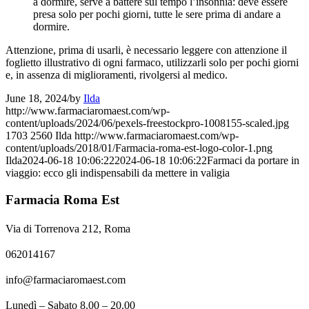
a dormire, serve a battere sul tempo l’insonnia: deve essere
presa solo per pochi giorni, tutte le sere prima di andare a
dormire.
Attenzione, prima di usarli, è necessario leggere con attenzione il
foglietto illustrativo di ogni farmaco, utilizzarli solo per pochi giorni
e, in assenza di miglioramenti, rivolgersi al medico.
June 18, 2024
/
by
Ilda
http://www.farmaciaromaest.com/wp-
content/uploads/2024/06/pexels-freestockpro-1008155-scaled.jpg
1703
2560
Ilda
http://www.farmaciaromaest.com/wp-
content/uploads/2018/01/Farmacia-roma-est-logo-color-1.png
Ilda
2024-06-18 10:06:22
2024-06-18 10:06:22
Farmaci da portare in
viaggio: ecco gli indispensabili da mettere in valigia
Farmacia Roma Est
Via di Torrenova 212, Roma
062014167
info@farmaciaromaest.com
Lunedì – Sabato 8.00 – 20.00