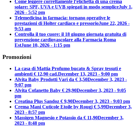
Come leggere correttamente l’etichetta di una crema
solare: SPF, UVA e UVB spiegati in modo semplice
July 1,
2026 - 5:52 pm
Telemedicina in farmacia: tornano operative le
prestazioni di Holter cardiaco e pressorio
June 22, 2026 -
9:53 am
Controlla il tuo cuore: il 18 giugno giornata gratuita di
prevenzione cardiovascolare alla Farmacia Roma
Est
June 10, 2026 - 1:15 pm
Promozioni
La casa di Mattia Profumo bucato & Spray tessuti e
ambienti € 12,90 cad.
December 13, 2023 - 9:00 pm
Alvita Baby Prodotti Vari da € 3,50
December 3, 2023 -
9:07 pm
Alvita Cofanetto Baby € 29,90
December 3, 2023 - 9:05
pm
Creatina Plus Sandoz € 9,90
December 3, 2023 - 9:03 pm
Crema Mani Cuticole Etoile by Rougj € 5,99
December 3,
2023 - 8:57 pm
Massigen Magnesio e Potassio da € 11,90
December 3,
2023 - 8:48 pm