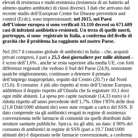
elevati di resistenza e multi-resistenza (resistenza di un batterio ad
almeno quattro antibiotici di classi diverse). I dati che arrivano dal
recente studio dell’European Centre for Disease prevention and
control (Ecdc), sono impressionanti:
nel 2015, nei Paesi
dell’Unione europea si sono verificati 33.110 decessi su 671.689
casi di infezioni antibiotico-resistenti.
Un terzo di quelle morti,
purtroppo, si sono registrate in Italia, a conferma del livello di
gravità che il problema ha raggiunto nel nostro Paese.
Nel 2017 il consumo globale di antibiotici in Italia – che, acquisti
privati compresi, è pari a
25,5 dosi giornaliere per mille abitanti
–
è sceso dell’1,6% , anche se resta superiore alla media UE, con forti
differenze regionali che vedono il Sud del Paese (24,9), nonostante
qualche miglioramento, continuare a detenere il primato
dell’impiego inappropriato, seguito dal Centro (20,7) e dal Nord
(15,6). Il consumo è più alto rispetto al resto dell’Unione Europea,
addirittura il doppio rispetto all’Olanda che fa registrare 10,1 dosi
ogni mille abitanti. La spesa pro capite nazionale (14,33 euro) si è
ridotta rispetto all’anno precedente dell’1,7%. Oltre l’85% delle dosi
(21,8 Ddd/1000 abitanti die) sono state erogate a carico del SSN. Il
dato comprende sia gli antibiotici erogati in regime di assistenza
convenzionata nelle farmacie di comunità sia quelli distribuiti dalle
strutture sanitarie pubbliche. Spicca, tra gli altri, un dato: il 90% del
consumo di antibiotici in regime di SSN (pari a 19,7 Ddd/1000
abitanti die) è dispensato nelle farmacie convenzionate, a conferma