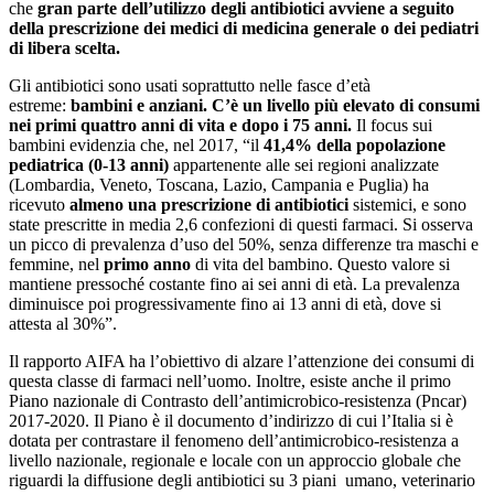
che
gran parte dell’utilizzo degli antibiotici avviene a seguito
della prescrizione dei medici di medicina generale o dei pediatri
di libera scelta.
Gli antibiotici sono usati soprattutto nelle fasce d’età
estreme:
bambini e anziani. C’è un livello più elevato di consumi
nei primi quattro anni di vita e dopo i 75 anni.
Il focus sui
bambini evidenzia che, nel 2017, “il
41,4% della popolazione
pediatrica (0-13 anni)
appartenente alle sei regioni analizzate
(Lombardia, Veneto, Toscana, Lazio, Campania e Puglia) ha
ricevuto
almeno una prescrizione di antibiotici
sistemici, e sono
state prescritte in media 2,6 confezioni di questi farmaci. Si osserva
un picco di prevalenza d’uso del 50%, senza differenze tra maschi e
femmine, nel
primo anno
di vita del bambino. Questo valore si
mantiene pressoché costante fino ai sei anni di età. La prevalenza
diminuisce poi progressivamente fino ai 13 anni di età, dove si
attesta al 30%”.
Il rapporto AIFA ha l’obiettivo di alzare l’attenzione dei consumi di
questa classe di farmaci nell’uomo. Inoltre, esiste anche il primo
Piano nazionale di Contrasto dell’antimicrobico-resistenza (Pncar)
2017-2020. Il Piano è il documento d’indirizzo di cui l’Italia si è
dotata per contrastare il fenomeno dell’antimicrobico-resistenza a
livello nazionale, regionale e locale con un approccio globale
c
he
riguardi la diffusione degli antibiotici su 3 piani umano, veterinario