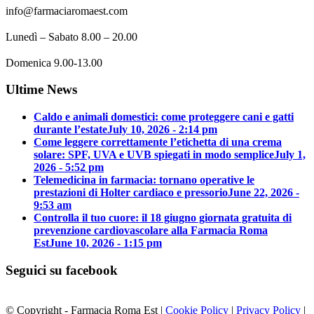
info@farmaciaromaest.com
Lunedì – Sabato 8.00 – 20.00
Domenica 9.00-13.00
Ultime News
Caldo e animali domestici: come proteggere cani e gatti
durante l’estate
July 10, 2026 - 2:14 pm
Come leggere correttamente l’etichetta di una crema
solare: SPF, UVA e UVB spiegati in modo semplice
July 1,
2026 - 5:52 pm
Telemedicina in farmacia: tornano operative le
prestazioni di Holter cardiaco e pressorio
June 22, 2026 -
9:53 am
Controlla il tuo cuore: il 18 giugno giornata gratuita di
prevenzione cardiovascolare alla Farmacia Roma
Est
June 10, 2026 - 1:15 pm
Seguici su facebook
© Copyright - Farmacia Roma Est |
Cookie Policy
|
Privacy Policy
|