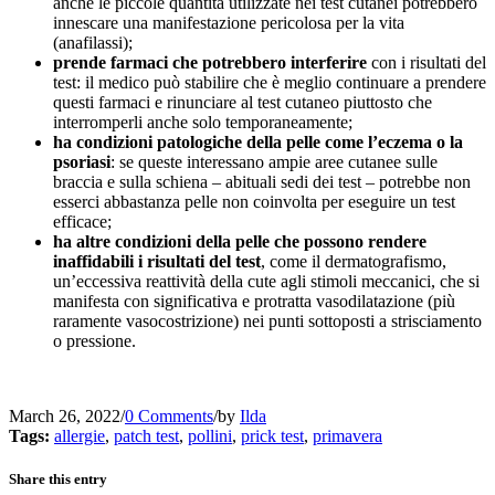
anche le piccole quantità utilizzate nei test cutanei potrebbero
innescare una manifestazione pericolosa per la vita
(anafilassi);
prende farmaci che potrebbero interferire
con i risultati del
test: il medico può stabilire che è meglio continuare a prendere
questi farmaci e rinunciare al test cutaneo piuttosto che
interromperli anche solo temporaneamente;
ha condizioni patologiche della pelle come l’eczema o la
psoriasi
: se queste interessano ampie aree cutanee sulle
braccia e sulla schiena – abituali sedi dei test – potrebbe non
esserci abbastanza pelle non coinvolta per eseguire un test
efficace;
ha altre condizioni della pelle che possono rendere
inaffidabili i risultati del test
, come il dermatografismo,
un’eccessiva reattività della cute agli stimoli meccanici, che si
manifesta con significativa e protratta vasodilatazione (più
raramente vasocostrizione) nei punti sottoposti a strisciamento
o pressione.
March 26, 2022
/
0 Comments
/
by
Ilda
Tags:
allergie
,
patch test
,
pollini
,
prick test
,
primavera
Share this entry