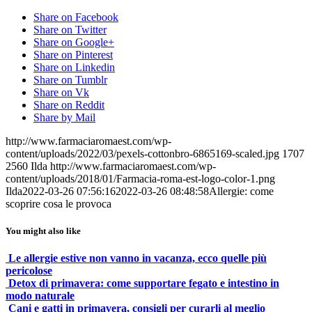
Share on Facebook
Share on Twitter
Share on Google+
Share on Pinterest
Share on Linkedin
Share on Tumblr
Share on Vk
Share on Reddit
Share by Mail
http://www.farmaciaromaest.com/wp-
content/uploads/2022/03/pexels-cottonbro-6865169-scaled.jpg
1707
2560
Ilda
http://www.farmaciaromaest.com/wp-
content/uploads/2018/01/Farmacia-roma-est-logo-color-1.png
Ilda
2022-03-26 07:56:16
2022-03-26 08:48:58
Allergie: come
scoprire cosa le provoca
You might also like
Le allergie estive non vanno in vacanza, ecco quelle più
pericolose
Detox di primavera: come supportare fegato e intestino in
modo naturale
Cani e gatti in primavera, consigli per curarli al meglio