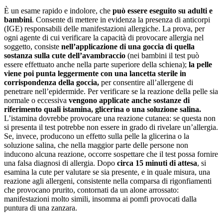
È un esame rapido e indolore, che
può essere eseguito su adulti e
bambini
. Consente di mettere in evidenza la presenza di anticorpi
(IGE) responsabili delle manifestazioni allergiche. La prova, per
ogni agente di cui verificare la capacità di provocare allergia nel
soggetto, consiste
nell’applicazione di una goccia di quella
sostanza sulla cute dell’avambraccio
(nei bambini il test può
essere effettuato anche nella parte superiore della schiena);
la pelle
viene poi punta leggermente con una lancetta sterile in
corrispondenza della goccia,
per consentire all’allergene di
penetrare nell’epidermide. Per verificare se la reazione della pelle sia
normale o eccessiva
vengono applicate anche sostanze di
riferimento quali istamina, glicerina o una soluzione salina.
L’istamina dovrebbe provocare una reazione cutanea: se questa non
si presenta il test potrebbe non essere in grado di rivelare un’allergia.
Se, invece, producono un effetto sulla pelle la glicerina o la
soluzione salina, che nella maggior parte delle persone non
inducono alcuna reazione, occorre sospettare che il test possa fornire
una falsa diagnosi di allergia. Dopo
circa 15 minuti di attesa
, si
esamina la cute per valutare se sia presente, e in quale misura, una
reazione agli allergeni, consistente nella comparsa di rigonfiamenti
che provocano prurito, contornati da un alone arrossato:
manifestazioni molto simili, insomma ai pomfi provocati dalla
puntura di una zanzara.