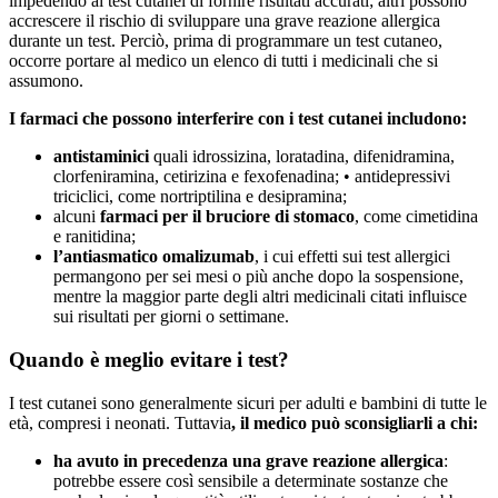
impedendo ai test cutanei di fornire risultati accurati; altri possono
accrescere il rischio di sviluppare una grave reazione allergica
durante un test. Perciò, prima di programmare un test cutaneo,
occorre portare al medico un elenco di tutti i medicinali che si
assumono.
I farmaci che possono interferire con i test cutanei includono:
antistaminici
quali idrossizina, loratadina, difenidramina,
clorfeniramina, cetirizina e fexofenadina; • antidepressivi
triciclici, come nortriptilina e desipramina;
alcuni
farmaci per il bruciore di stomaco
, come cimetidina
e ranitidina;
l’antiasmatico omalizumab
, i cui effetti sui test allergici
permangono per sei mesi o più anche dopo la sospensione,
mentre la maggior parte degli altri medicinali citati influisce
sui risultati per giorni o settimane.
Quando è meglio evitare i test?
I test cutanei sono generalmente sicuri per adulti e bambini di tutte le
età, compresi i neonati. Tuttavia
, il medico può sconsigliarli a chi:
ha avuto in precedenza una grave reazione allergica
:
potrebbe essere così sensibile a determinate sostanze che