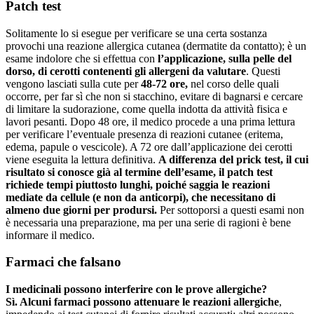
Patch test
Solitamente lo si esegue per verificare se una certa sostanza
provochi una reazione allergica cutanea (dermatite da contatto); è un
esame indolore che si effettua con
l’applicazione, sulla pelle del
dorso, di cerotti contenenti gli allergeni da valutare
. Questi
vengono lasciati sulla cute per
48-72 ore,
nel corso delle quali
occorre, per far sì che non si stacchino, evitare di bagnarsi e cercare
di limitare la sudorazione, come quella indotta da attività fisica e
lavori pesanti. Dopo 48 ore, il medico procede a una prima lettura
per verificare l’eventuale presenza di reazioni cutanee (eritema,
edema, papule o vescicole). A 72 ore dall’applicazione dei cerotti
viene eseguita la lettura definitiva.
A differenza del prick test, il cui
risultato si conosce già al termine dell’esame, il patch test
richiede tempi piuttosto lunghi, poiché saggia le reazioni
mediate da cellule (e non da anticorpi), che necessitano di
almeno due giorni per prodursi.
Per sottoporsi a questi esami non
è necessaria una preparazione, ma per una serie di ragioni è bene
informare il medico.
Farmaci che falsano
I medicinali possono interferire con le prove allergiche?
Sì. Alcuni farmaci possono attenuare le reazioni allergiche
,